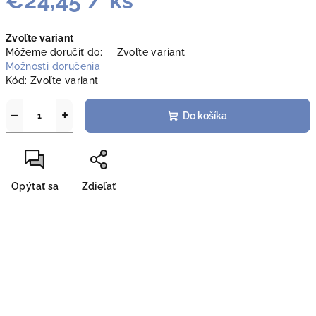
€24,45
/ ks
Jednotková
Zvoľte variant
cena:
Môžeme doručiť do:
Zvoľte variant
Možnosti doručenia
Kód:
Zvoľte variant
−
+
Do košíka
Opýtať sa
Zdieľať