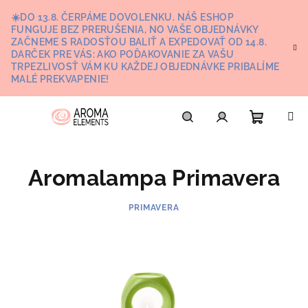
Prejsť
☀️DO 13.8. ČERPÁME DOVOLENKU. NÁŠ ESHOP
na
FUNGUJE BEZ PRERUŠENIA, NO VAŠE OBJEDNÁVKY
obsah
ZAČNEME S RADOSŤOU BALIŤ A EXPEDOVAŤ OD 14.8.
DARČEK PRE VÁS: AKO POĎAKOVANIE ZA VAŠU
TRPEZLIVOSŤ VÁM KU KAŽDEJ OBJEDNÁVKE PRIBALÍME
MALÉ PREKVAPENIE!
Nákupn
Hľadať
Prihlásenie
Aromalampa Primavera
košík
PRIMAVERA