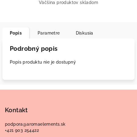
Väčšina produktov skladom
Popis
Parametre
Diskusia
Podrobný popis
Popis produktu nie je dostupný
Z
á
p
Kontakt
ä
podpora
@
aromaelements.sk
t
+421 903 254422
i