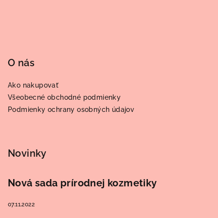
i
e
O nás
Ako nakupovať
Všeobecné obchodné podmienky
Podmienky ochrany osobných údajov
Novinky
Nová sada prírodnej kozmetiky
07.11.2022