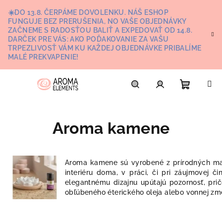
Prejsť
☀️DO 13.8. ČERPÁME DOVOLENKU. NÁŠ ESHOP
na
FUNGUJE BEZ PRERUŠENIA, NO VAŠE OBJEDNÁVKY
obsah
ZAČNEME S RADOSŤOU BALIŤ A EXPEDOVAŤ OD 14.8.
DARČEK PRE VÁS: AKO POĎAKOVANIE ZA VAŠU
TRPEZLIVOSŤ VÁM KU KAŽDEJ OBJEDNÁVKE PRIBALÍME
MALÉ PREKVAPENIE!
Nákupn
Hľadať
Prihlásenie
Aroma kamene
košík
Aroma kamene sú vyrobené z prírodných m
interiéru doma, v práci, či pri záujmovej 
elegantnému dizajnu upútajú pozornosť, p
obľúbeného éterického oleja alebo vonnej zme