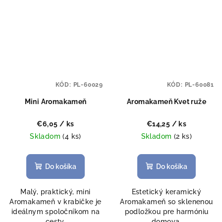
KÓD:
PL-60029
KÓD:
PL-60081
Mini Aromakameň
Aromakameň Kvet ruže
€6,05
/ ks
€14,25
/ ks
Skladom
(4 ks)
Skladom
(2 ks)
Do košíka
Do košíka
Malý, praktický, mini
Estetický keramický
Aromakameň v krabičke je
Aromakameň so sklenenou
ideálnym spoločníkom na
podložkou pre harmóniu
cesty.
domova.