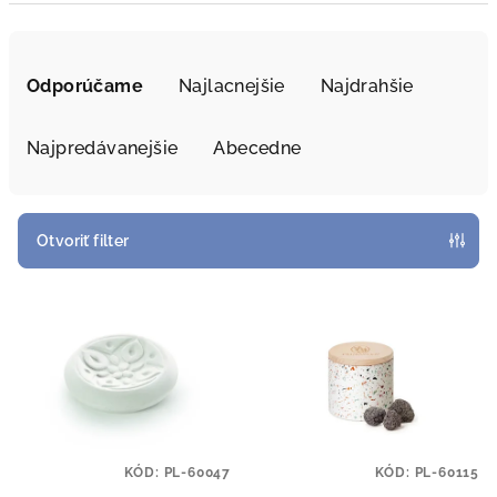
R
a
Odporúčame
Najlacnejšie
Najdrahšie
d
e
Najpredávanejšie
Abecedne
n
i
e
Otvoriť filter
p
V
r
ý
o
p
d
i
u
s
k
p
t
KÓD:
PL-60047
KÓD:
PL-60115
r
o