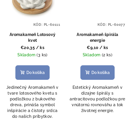
KÓD:
PL-60111
KÓD:
PL-60077
Aromakameň Lotosový
Aromakameň špirála
kvet
energie
€20,35
/ ks
€9,10
/ ks
Skladom
(3 ks)
Skladom
(2 ks)
Do košíka
Do košíka
Jedinečný Aromakameň v
Estetický Aromakameň v
tvare lotosového kvetu s
dizajne špirály s
podložkou z bukového
antracitovou podložkou pre
dreva, prináša symbol
vnútornú rovnováhu a tok
inšpirácie a čistoty srdca
životnej energie.
do našich príbytkov.