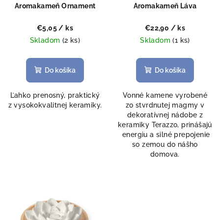
o
Aromakameň Ornament
Aromakameň Láva
v
d
€5,05
/ ks
€22,90
/ ks
u
Skladom
(2 ks)
Skladom
(1 ks)
k
t
Do košíka
Do košíka
o
v
Ľahko prenosný, praktický
Vonné kamene vyrobené
z vysokokvalitnej keramiky.
zo stvrdnutej magmy v
dekoratívnej nádobe z
keramiky Terazzo, prinášajú
energiu a silné prepojenie
so zemou do nášho
domova.