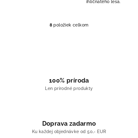
ihličnatého lesa.
8
položiek celkom
O
v
l
á
d
a
c
i
100% príroda
e
Len prírodné produkty
p
r
v
k
y
Doprava zadarmo
v
Ku každej objednávke od 50,- EUR
ý