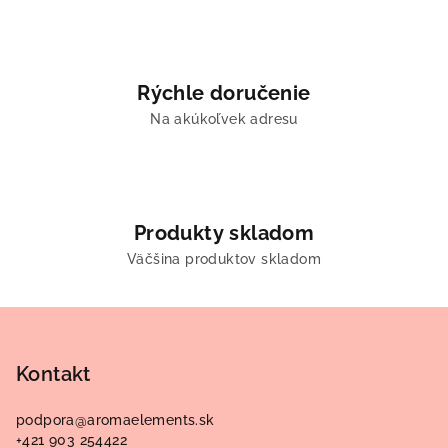
p
i
s
u
Rýchle doručenie
Na akúkoľvek adresu
Produkty skladom
Väčšina produktov skladom
Z
á
p
Kontakt
ä
podpora
@
aromaelements.sk
t
+421 903 254422