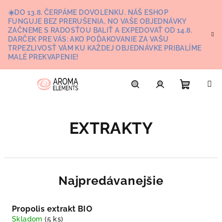
Prejsť
☀️DO 13.8. ČERPÁME DOVOLENKU. NÁŠ ESHOP
na
FUNGUJE BEZ PRERUŠENIA, NO VAŠE OBJEDNÁVKY
obsah
ZAČNEME S RADOSŤOU BALIŤ A EXPEDOVAŤ OD 14.8.
DARČEK PRE VÁS: AKO POĎAKOVANIE ZA VAŠU
TRPEZLIVOSŤ VÁM KU KAŽDEJ OBJEDNÁVKE PRIBALÍME
MALÉ PREKVAPENIE!
Nákupn
Hľadať
Prihlásenie
EXTRAKTY
košík
Najpredávanejšie
Propolis extrakt BIO
Skladom
(5 ks)