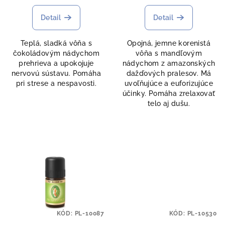
o
Detail
Detail
v
Teplá, sladká vôňa s
Opojná, jemne korenistá
čokoládovým nádychom
vôňa s mandľovým
prehrieva a upokojuje
nádychom z amazonských
nervovú sústavu. Pomáha
dažďových pralesov. Má
pri strese a nespavosti.
uvoľňujúce a euforizujúce
účinky. Pomáha zrelaxovať
telo aj dušu.
KÓD:
PL-10087
KÓD:
PL-10530