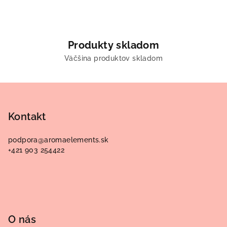
Produkty skladom
Väčšina produktov skladom
Z
á
p
Kontakt
ä
podpora
@
aromaelements.sk
t
+421 903 254422
i
e
O nás