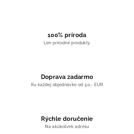
á
d
a
c
i
100% príroda
e
Len prírodné produkty
p
r
v
k
y
Doprava zadarmo
v
Ku každej objednávke od 50,- EUR
ý
p
i
s
u
Rýchle doručenie
Na akúkoľvek adresu