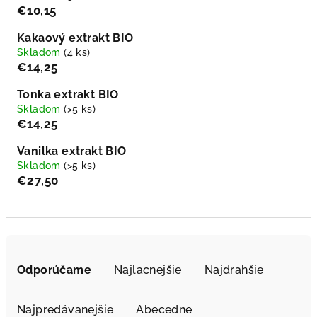
€10,15
Kakaový extrakt BIO
Skladom
(4 ks)
€14,25
Tonka extrakt BIO
Skladom
(>5 ks)
€14,25
Vanilka extrakt BIO
Skladom
(>5 ks)
€27,50
R
a
Odporúčame
Najlacnejšie
Najdrahšie
d
e
Najpredávanejšie
Abecedne