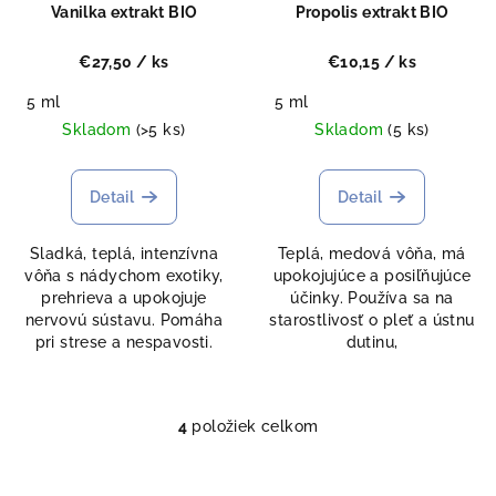
Vanilka extrakt BIO
Propolis extrakt BIO
€27,50
/ ks
€10,15
/ ks
5 ml
5 ml
Skladom
(>5 ks)
Skladom
(5 ks)
Detail
Detail
Sladká, teplá, intenzívna
Teplá, medová vôňa, má
vôňa s nádychom exotiky,
upokojujúce a posiľňujúce
prehrieva a upokojuje
účinky. Používa sa na
nervovú sústavu. Pomáha
starostlivosť o pleť a ústnu
pri strese a nespavosti.
dutinu,
4
položiek celkom
O
v
l