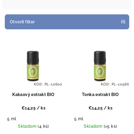
n
i
e
Otvoriť filter
p
V
r
ý
o
p
d
i
u
s
k
p
t
KÓD:
PL-10600
KÓD:
PL-10586
r
o
o
Kakaový extrakt BIO
Tonka extrakt BIO
v
d
€14,25
/ ks
€14,25
/ ks
u
5 ml
5 ml
k
Skladom
(4 ks)
Skladom
(>5 ks)
t