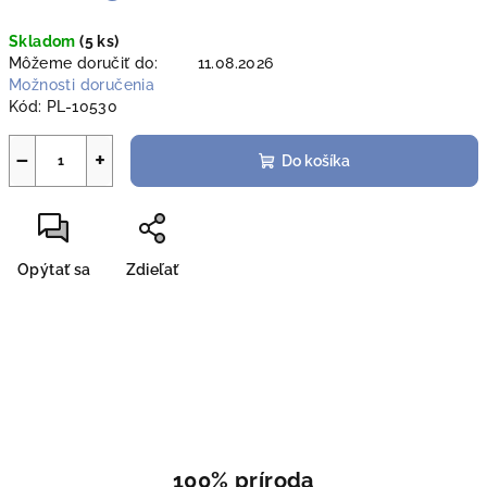
Jednotková
Skladom
(5 ks)
cena:
Môžeme doručiť do:
11.08.2026
Možnosti doručenia
Kód:
PL-10530
−
+
Do košíka
Opýtať sa
Zdieľať
100% príroda