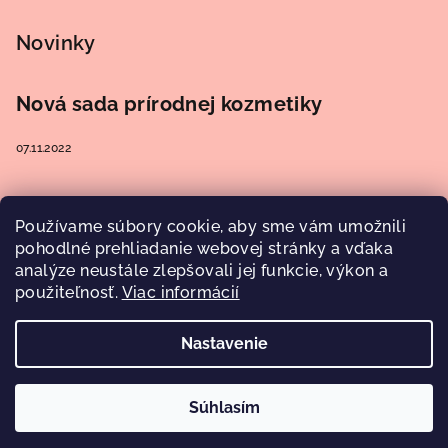
Novinky
Nová sada prírodnej kozmetiky
07.11.2022
Používame súbory cookie, aby sme vám umožnili
Prijímame online platby
pohodlné prehliadanie webovej stránky a vďaka
analýze neustále zlepšovali jej funkcie, výkon a
použiteľnosť.
Viac informácií
Nastavenie
Copyright 2026
Aroma Elements
. Všetky práva vyhradené.
Upraviť nastavenie cookies
Súhlasím
Vytvoril Shoptet