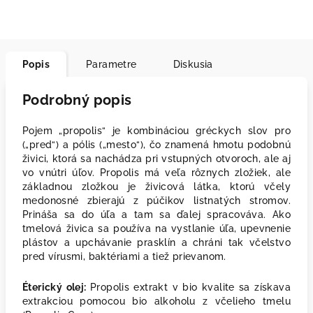
Popis
Parametre
Diskusia
Podrobný popis
Pojem „propolis“ je kombináciou gréckych slov pro
(„pred“) a pólis („mesto“), čo znamená hmotu podobnú
živici, ktorá sa nachádza pri vstupných otvoroch, ale aj
vo vnútri úľov. Propolis má veľa rôznych zložiek, ale
základnou zložkou je živicová látka, ktorú včely
medonosné zbierajú z púčikov listnatých stromov.
Prináša sa do úľa a tam sa ďalej spracováva. Ako
tmelová živica sa používa na vystlanie úľa, upevnenie
plástov a upchávanie prasklín a chráni tak včelstvo
pred vírusmi, baktériami a tiež prievanom.
Éterický olej:
Propolis extrakt v bio kvalite sa získava
extrakciou pomocou bio alkoholu z včelieho tmelu