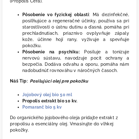
(Propolis Cera).
Pôsobenie vo fyzickej oblasti
: Má dezinfekčné,
posiľňujúce a regeneračné účinky, používa sa pri
starostlivosti o ústnu dutinu a ďasná. pomáha pri
prechladnutiach, priaznivo ovplyvňuje zápaly
kože, účinne hojí rany, vyživuje a spevňuje
pokožku.
Pôsobenie na psychiku:
Posiluje a tonizuje
nervovú sústavu,
navodzuje pocit ochrany a
bezpečia. Dodáva odvahu a oporu, pomáha nám
nadobudnúť rovnováhu v náročných časoch.
Náš Tip:
Posilujúci olej pre pokožku
Jojobový olej bio 50 ml
Propolis extrakt bio 10 kv.
Pomaranč bio 5 kv
Do organického jojobového oleja pridajte extrakt z
propolisu a esenciálny olej. Vmasírujte do vlhkej
pokožky.