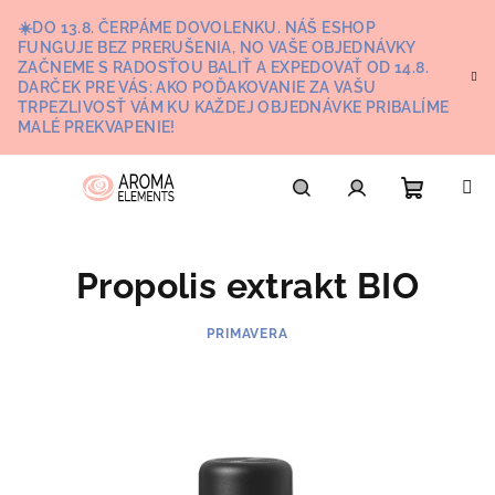
Prejsť
☀️DO 13.8. ČERPÁME DOVOLENKU. NÁŠ ESHOP
na
FUNGUJE BEZ PRERUŠENIA, NO VAŠE OBJEDNÁVKY
obsah
ZAČNEME S RADOSŤOU BALIŤ A EXPEDOVAŤ OD 14.8.
DARČEK PRE VÁS: AKO POĎAKOVANIE ZA VAŠU
TRPEZLIVOSŤ VÁM KU KAŽDEJ OBJEDNÁVKE PRIBALÍME
MALÉ PREKVAPENIE!
Nákupn
Hľadať
Prihlásenie
Propolis extrakt BIO
košík
PRIMAVERA