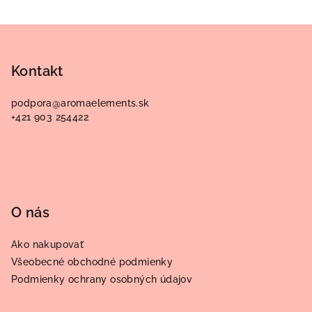
Z
á
p
Kontakt
ä
podpora
@
aromaelements.sk
t
+421 903 254422
i
e
O nás
Ako nakupovať
Všeobecné obchodné podmienky
Podmienky ochrany osobných údajov