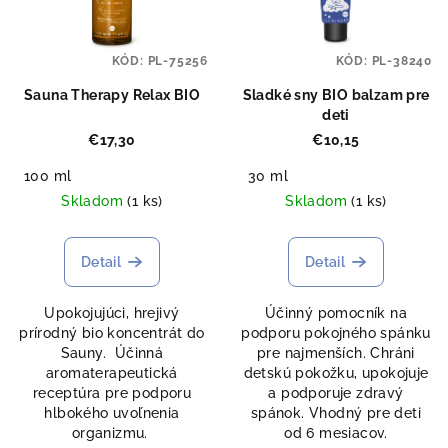
KÓD:
PL-75256
KÓD:
PL-38240
Sauna Therapy Relax BIO
Sladké sny BIO balzam pre
deti
€17,30
€10,15
100 ml
30 ml
Skladom
(1 ks)
Skladom
(1 ks)
Detail
Detail
Upokojujúci, hrejivý
Účinný pomocník na
prírodný bio koncentrát do
podporu pokojného spánku
Sauny. Účinná
pre najmenších. Chráni
aromaterapeutická
detskú pokožku, upokojuje
receptúra pre podporu
a podporuje zdravý
hlbokého uvoľnenia
spánok. Vhodný pre deti
organizmu.
od 6 mesiacov.