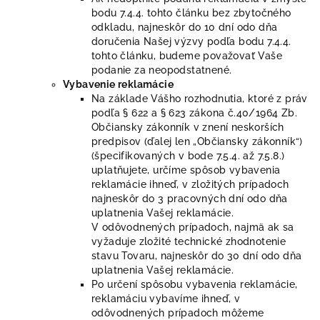
bodu 7.4.4. tohto článku bez zbytočného
odkladu, najneskôr do 10 dní odo dňa
doručenia Našej výzvy podľa bodu 7.4.4.
tohto článku, budeme považovať Vaše
podanie za neopodstatnené.
Vybavenie reklamácie
Na základe Vášho rozhodnutia, ktoré z práv
podľa § 622 a § 623
zákona č.40/1964 Zb.
Občiansky zákonník v znení neskorších
predpisov (ďalej len „Občiansky zákonník“)
(špecifikovaných v bode 7.5.4. až 7.5.8.)
uplatňujete, určíme spôsob vybavenia
reklamácie ihneď, v zložitých prípadoch
najneskôr do 3 pracovných dní odo dňa
uplatnenia Vašej reklamácie.
V odôvodnených prípadoch, najmä ak sa
vyžaduje zložité technické zhodnotenie
stavu Tovaru, najneskôr do 30 dní odo dňa
uplatnenia Vašej reklamácie.
Po určení spôsobu vybavenia reklamácie,
reklamáciu vybavíme ihneď, v
odôvodnených prípadoch môžeme