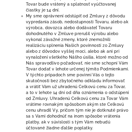
Tovar bude vrátený a splatnosť vyúčtovanej
čiastky je 14 dní.
My sme oprávnení odstúpiť od Zmluvy z dôvodu
vypredania zásob, nedostupnosti Tovaru, alebo ak
výrobca, dovozca alebo dodávateľ Tovaru
dohodnutého v Zmluve prerušil výrobu alebo
vykonal závažné zmeny, ktoré znemožnili
realizáciu splnenia Našich povinností zo Zmluvy
alebo z dôvodov vyššej moci, alebo ak ani pri
vynaložení všetkého Nášho úsilia, ktoré možno od
Nás spravodlivo požadovať, nie sme schopní Vám
Tovar dodať v lehote určenej týmito Podmienkami.
V týchto prípadoch sme povinní Vás o tejto
skutočnosti bez zbytočného odkladu informovať
a vrátiť Vám už uhradenú Celkovú cenu za Tovar,
a to v lehote 14 dní od dňa oznámenia o odstúpení
od Zmluvy. Uhradenú Celkovú cenu za Tovar Vám
vrátime rovnakým spôsobom akým ste Celkovú
cenu uhradil Vy, pričom tým nie je dotknuté právo
sa s Vami dohodnúť na inom spôsobe vrátenia
platby, ak v súvislosti s tým Vám nebudú
účtované žiadne ďalšie poplatky.