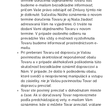
termíne doručenia objednaného Tovaru Vás
budeme e-mailom bezodkladne informovať,
pričom Vaše právo odstúpiť od Zmluvy týmto nie
je dotknuté. Súčasťou Nášho oznámenia o novom
termíne doručenia Tovaru je aj Naša žiadosť
adresovaná Vám na vyjadrenie, či trváte na
dodaní Vami objednaného Tovaru v novom
termíne. V prípade osobného odberu na
prevádzke Vás vždy o možnosti vyzdvihnutia
Tovaru budeme informovať prostredníctvom e-
mailu.
Pri preberaní Tovaru od dopravcu je Vašou
povinnosťou skontrolovať neporušenosť obalu
Tovaru a v prípade akéhokoľvek poškodenia túto
skutočnosť bezodkladne oznámiť dopravcovi a
Nám. V prípade, že došlo k poškodeniu obalu,
ktoré svedčí o neoprávnenej manipulácii a vstupu
do zásielky, nie je Vašou povinnosťou Tovar od
dopravcu prevziať.
Tovar ste povinný prevziať v dohodnutom mieste
a čase. Ak si doručovaný Tovar neprevezmete
podľa predchádzajúcej vety, e-mailom Vám
oznámime, kde si môžete Tovar prevziať, vrátane