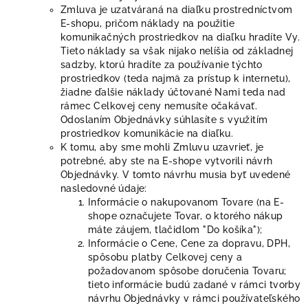
Zmluva je uzatváraná na diaľku prostredníctvom
E-shopu, pričom náklady na použitie
komunikačných prostriedkov na diaľku hradíte Vy.
Tieto náklady sa však nijako nelíšia od základnej
sadzby, ktorú hradíte za používanie týchto
prostriedkov (teda najmä za prístup k internetu),
žiadne ďalšie náklady účtované Nami teda nad
rámec Celkovej ceny nemusíte očakávať.
Odoslaním Objednávky súhlasíte s využitím
prostriedkov komunikácie na diaľku.
K tomu, aby sme mohli Zmluvu uzavrieť, je
potrebné, aby ste na E-shope vytvorili návrh
Objednávky. V tomto návrhu musia byť uvedené
nasledovné údaje:
Informácie o nakupovanom Tovare (na E-
shope označujete Tovar, o ktorého nákup
máte záujem, tlačidlom "Do košíka");
Informácie o Cene, Cene za dopravu, DPH,
spôsobu platby Celkovej ceny a
požadovanom spôsobe doručenia Tovaru;
tieto informácie budú zadané v rámci tvorby
návrhu Objednávky v rámci používateľského