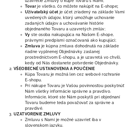
uzavretie Zmluvy o kúpe Tovaru s Nami;
Tovar
je všetko, čo môžete nakúpiť na E-shope
;
Užívateľský účet
je účet zriadený na základe Vami
uvedených údajov, ktorý umožňuje uchovanie
zadaných údajov a uchovávanie histórie
objednaného Tovaru a uzavretých zmlúv;
Vy
ste osoba nakupujúca na Našom E-shope,
právnymi predpismi označovaná ako kupujúci;
Zmluva
je kúpna zmluva dohodnutá na základe
riadne vyplnenej Objednávky zaslanej
prostredníctvom E-shopu, a je uzavretá vo chvíli,
kedy od Nás dostanete potvrdenie Objednávky.
VŠEOBECNÉ USTANOVENIA A POUČENIE
Kúpa Tovaru je možná len cez webové rozhranie
E-shopu.
Pri nákupe Tovaru je Vašou povinnosťou poskytnúť
Nám všetky informácie správne a pravdivo.
Informácie, ktoré ste Nám poskytli pri objednaní
Tovaru budeme teda považovať za správne a
pravdivé.
UZATVORENIE ZMLUVY
Zmluvu s Nami je možné uzavrieť iba v
slovenskom jazyku.