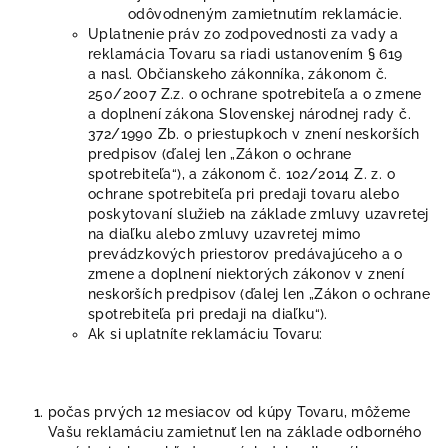
odôvodneným zamietnutím reklamácie.
Uplatnenie práv zo zodpovednosti za vady a
reklamácia Tovaru sa riadi ustanovením § 619
a nasl. Občianskeho zákonníka, zákonom č.
250/2007 Z.z. o ochrane spotrebiteľa a o zmene
a doplnení zákona Slovenskej národnej rady č.
372/1990 Zb. o priestupkoch v znení neskorších
predpisov (ďalej len „Zákon o ochrane
spotrebiteľa“), a zákonom č. 102/2014 Z. z. o
ochrane spotrebiteľa pri predaji tovaru alebo
poskytovaní služieb na základe zmluvy uzavretej
na diaľku alebo zmluvy uzavretej mimo
prevádzkových priestorov predávajúceho a o
zmene a doplnení niektorých zákonov v znení
neskorších predpisov (ďalej len „Zákon o ochrane
spotrebiteľa pri predaji na diaľku“).
Ak si uplatníte reklamáciu Tovaru:
počas prvých 12 mesiacov od kúpy Tovaru, môžeme
Vašu reklamáciu zamietnuť len na základe odborného