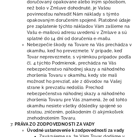
doručovaný opakovane alebo iným spôsobom,
než bolo v Zmluve dohodnuté, je Vašou
povinnosťou nahradiť Nám náklady s týmto
opakovaným doručením spojené. Platobné údaje
pre zaplatenie týchto nákladov Vám zašleme na
Vašu e-mailovú adresu uvedenú v Zmluve a sú
splatné do 14 dní od doručenia e-mailu.
Nebezpečie škody na Tovare na Vás prechádza v
okamihu, keď ho prevezmete. V prípade, keď
Tovar neprevezmete, s výnimkou prípadov podľa
čl.
4
týchto Podmienok, prechádza na Vás
nebezpečenstvo náhodnej skazy a náhodného
zhoršenia Tovaru v okamihu, kedy ste mali
možnosť ho prevziať, ale z dôvodov na Vašej
strane k prevzatiu nedošlo. Prechod
nebezpečenstva náhodnej skazy a náhodného
zhoršenia Tovaru pre Vás znamená, že od tohto
okamihu nesiete všetky dôsledky spojené so
stratou, zničením, poškodením či akýmkoľvek
znehodnotením Tovaru.
PRÁVA ZO ZODPOVEDNOSTI ZA VADY
Úvodné ustanovenie k zodpovednosti za vady
Zaväzujeme sa, že Vám Tovar dodáme v