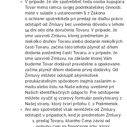
V prípade, že ste spotrebiteľ, teda osoba kupujúca
Tovar mimo rámca svojej podnikateľskej činnosti,
máte v súlade s ustanovením § 7 Zákona
o ochrane spotrebiteľa pri predaji na diaľku právo
odstúpiť od Zmluvy bez uvedenia dôvodu v lehote
14 dní odo dňa doručenia Tovaru. V prípade, že
sme uzavreli Zmluvu, ktorej predmetom je
niekoľko druhov Tovaru alebo dodanie niekoľkých
častí Tovaru, začína táto lehota plynúť až dňom
dodania poslednej časti Tovaru, a v prípade, že
sme uzavreli Zmluvu, na základe ktorej Vám
budeme Tovar dodávať pravidelne a opakovane,
začína plynúť dňom dodania prvej dodávky. Od
Zmluvy môžete odstúpiť akýmkoľvek
preukázateľným spôsobom (najmä zaslaním e-
mailu alebo listu na Naše adresy uvedené pri
Našich identifikačných údajoch). Pre odstúpenie
môžete využiť aj vzorový formulár poskytovaný z
Našej strany, ktorý tvorí prílohu č. 2 Podmienok.
Ani ako spotrebiteľ však nemôžete od Zmluvy
odstúpiť v prípadoch, keď je predmetom Zmluvy:
predaj Tovaru, ktorého Cena závisí od
pohybu cien na finančnom trhu, ktorý