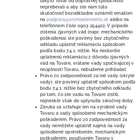
takýto Tovar od dopravnej spoločnosti
nepreberali a aby ste nám túto
skutočnosť bezodkladne oznámili emailom
na
podpora@aromaelements.sk
alebo na
telefónnom čísle 0903 254422
.
V prípade
zistenia zjavných vád (napr. mechanického
poškodenia) ste povinný bez zbytočného
odkladu uplatniť reklamáciu spôsobom
podľa bodu 7.4.1. nižšie. Na neskoršie
uplatnenú reklamáciu z dôvodu zjavných
vád na Tovare, vrátane vady spočívajúcej v
neúplnosti Tovaru, nebudeme prihliadať.
Právo zo zodpovednosti za iné vady (skryté
vady), ste povinný uplatniť spôsobom podľa
bodu 7.4.1. nižšie bez zbytočného odkladu
po tom, čo ste vadu na Tovare zistili,
najneskôr však do uplynutia záručnej doby.
Záruka sa vzťahuje len na výrobné vady
Tovaru a vady spôsobené mechanickým
poškodením. Právo zo zodpovednosti za
vady nemôžete uplatniť najmä na vady
spôsobené opotrebením, mechanickým
poškodením, používaním Tovaru v