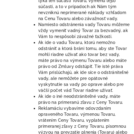
týka len súčasti Tovaru, výmenu tejto
súčasti, a to v prípadoch ak Nám tým
nevzniknú neprimerané náklady vzhľadom
na Cenu Tovaru alebo závažnosť vady.
Namiesto odstránenia vady Tovaru môžeme
vždy vymeniť vadný Tovar za bezvadný, ak
Vám to nespôsobí závažné ťažkosti.
Ak ide o vadu Tovaru, ktorú nemožno
odstrániť a ktorá bráni tomu, aby ste Tovar
mohli riadne užívať ako tovar bez vady,
máte právo na výmenu Tovaru alebo máte
právo od Zmluvy odstúpiť. Tie isté práva
Vám prislúchajú, ak ide síce o odstrániteľné
vady, ale nemôžete pre opätovné
vyskytnutie sa vady po oprave alebo pre
väčší počet vád Tovar riadne užívať.
Ak ide o iné neodstrániteľné vady, máte
právo na primeranú zľavu z Ceny Tovaru.
Reklamáciu vybavíme odovzdaním
opraveného Tovaru, výmenou Tovaru,
vrátením Ceny Tovaru, vyplatením
primeranej zľavy z Ceny Tovaru, písomnou
výzvou na prevzatie plnenia (Tovaru) alebo