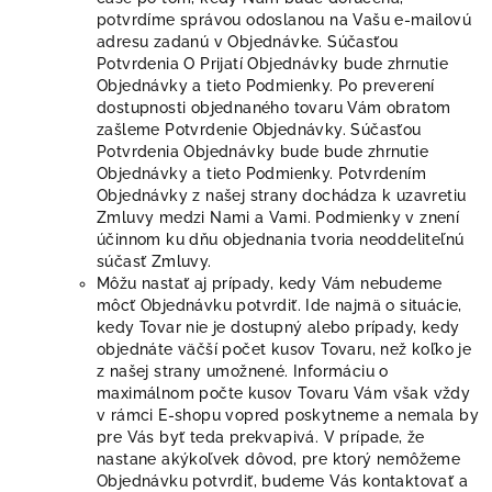
potvrdíme správou odoslanou na Vašu e-mailovú
adresu zadanú v Objednávke. Súčasťou
Potvrdenia O Prijatí Objednávky bude zhrnutie
Objednávky a tieto Podmienky. Po preverení
dostupnosti objednaného tovaru Vám obratom
zašleme Potvrdenie Objednávky. Súčasťou
Potvrdenia Objednávky bude bude zhrnutie
Objednávky a tieto Podmienky. Potvrdením
Objednávky z našej strany dochádza k uzavretiu
Zmluvy medzi Nami a Vami. Podmienky v znení
účinnom ku dňu objednania tvoria neoddeliteľnú
súčasť Zmluvy.
Môžu nastať aj prípady, kedy Vám nebudeme
môcť Objednávku potvrdiť. Ide najmä o situácie,
kedy Tovar nie je dostupný alebo prípady, kedy
objednáte väčší počet kusov Tovaru, než koľko je
z našej strany umožnené. Informáciu o
maximálnom počte kusov Tovaru Vám však vždy
v rámci E-shopu vopred poskytneme a nemala by
pre Vás byť teda prekvapivá. V prípade, že
nastane akýkoľvek dôvod, pre ktorý nemôžeme
Objednávku potvrdiť, budeme Vás kontaktovať a