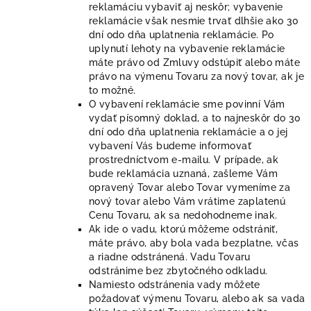
reklamáciu vybaviť aj neskôr; vybavenie
reklamácie však nesmie trvať dlhšie ako 30
dní odo dňa uplatnenia reklamácie. Po
uplynutí lehoty na vybavenie reklamácie
máte právo od Zmluvy odstúpiť alebo máte
právo na výmenu Tovaru za nový tovar, ak je
to možné.
O vybavení reklamácie sme povinní Vám
vydať písomný doklad, a to najneskôr do 30
dní odo dňa uplatnenia reklamácie a o jej
vybavení Vás budeme informovať
prostredníctvom e-mailu. V prípade, ak
bude reklamácia uznaná, zašleme Vám
opravený Tovar alebo Tovar vymeníme za
nový tovar alebo Vám vrátime zaplatenú
Cenu Tovaru, ak sa nedohodneme inak.
Ak ide o vadu, ktorú môžeme odstrániť,
máte právo, aby bola vada bezplatne, včas
a riadne odstránená. Vadu Tovaru
odstránime bez zbytočného odkladu.
Namiesto odstránenia vady môžete
požadovať výmenu Tovaru, alebo ak sa vada