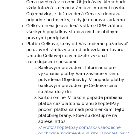
Cena uvedená v návrhu Objednávky, ktorá bude
vždy totožná s cenou v Zmluve. V rámci návrhu
Objednávky je tiež uvedená Cena za dopravu,
prípadne podmienky, kedy je doprava zadarmo.
Celková cena je uvedená vrátane DPH vrátane
všetkých poplatkov stanovených osobitnými
právnymi predpismi.
Platbu Celkovej ceny od Vás budeme požadovať
po uzavretí Zmluvy a pred odovzdaním Tovaru.
Úhradu Celkovej ceny môžete vykonať
nasledujúcimi spôsobmi:
Bankovým prevodom. Informácie pre
vykonanie platby Vám zašleme v rámci
potvrdenia Objednávky. V prípade platby
bankovým prevodom je Celková cena
splatná do 7 dní
.
Kartou online. V takom prípade prebieha
platba cez platobnú bránu ShoptetPay,
pričom platba sa riadi podmienkami tejto
platobnej brány, ktoré sú dostupné na
adrese: https:
//www.shoptetpay.com/sk/vseobecne-
obchodne-podmienky-sluzby-shoptet-pay/
.