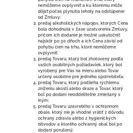
nemôžeme ovplyvniť a ku ktorému
môže
dôjsť počas plynutia lehoty na odstúpenie
od Zmluvy;
predaj alkoholických nápojov, ktorých Cena
bola dohodnutá v čase uzatvorenia Zmluvy,
pričom ich dodanie je možné uskutočniť
najskôr po 30 dňoch a ich Cena závisí od
pohybu cien na trhu, ktoré nemôžeme
ovplyvniť;
predaj Tovaru, ktorý bol zhotovený podľa
vašich osobitných požiadaviek, ktorý bol
vyrobený pre Vás na mieru alebo Tovar
určený osobitne pre jedného spotrebiteľa;
predaj Tovaru, ktorý podlieha rýchlemu
zníženiu akosti alebo skaze a Tovar, ktorý
bol po dodaní neoddeliteľne zmiešaný s
iným;
predaj Tovaru uzavretého v ochrannom
obale, ktorý nie je vhodné vrátiť z dôvodu
ochrany zdravia alebo z hygienických
dôvodov a ktorého ochranný obal bol po
dodaní porušený;