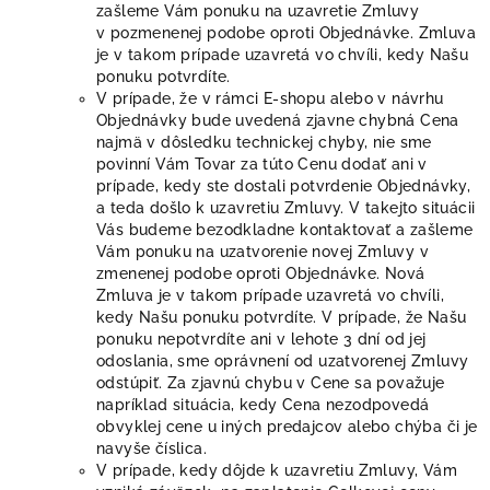
zašleme Vám ponuku na uzavretie Zmluvy
v pozmenenej podobe oproti Objednávke. Zmluva
je v takom prípade uzavretá vo chvíli, kedy Našu
ponuku potvrdíte.
V prípade, že v rámci E-shopu alebo v návrhu
Objednávky bude uvedená zjavne chybná Cena
najmä v dôsledku technickej chyby, nie sme
povinní Vám Tovar za túto Cenu dodať ani v
prípade, kedy ste dostali potvrdenie Objednávky,
a teda došlo k uzavretiu Zmluvy. V takejto situácii
Vás budeme bezodkladne kontaktovať a zašleme
Vám ponuku na uzatvorenie novej Zmluvy v
zmenenej podobe oproti Objednávke. Nová
Zmluva je v takom prípade uzavretá vo chvíli,
kedy Našu ponuku potvrdíte. V prípade, že Našu
ponuku nepotvrdíte ani v lehote 3 dní od jej
odoslania, sme oprávnení od uzatvorenej Zmluvy
odstúpiť. Za zjavnú chybu v Cene sa považuje
napríklad situácia, kedy Cena nezodpovedá
obvyklej cene u iných predajcov alebo chýba či je
navyše číslica.
V prípade, kedy dôjde k uzavretiu Zmluvy, Vám