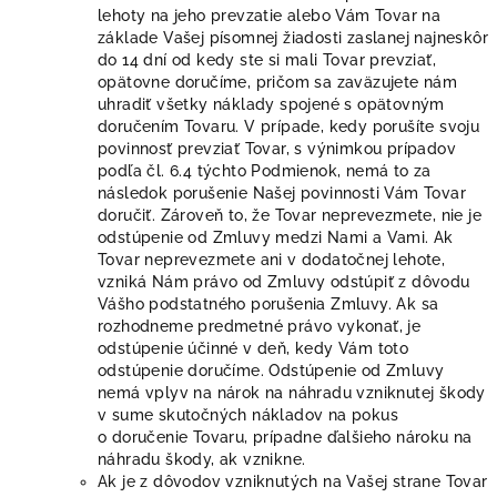
lehoty na jeho prevzatie alebo Vám Tovar na
základe Vašej písomnej žiadosti zaslanej najneskôr
do 14 dní od kedy ste si mali Tovar prevziať,
opätovne doručíme, pričom sa zaväzujete nám
uhradiť všetky náklady spojené s opätovným
doručením Tovaru. V prípade, kedy porušíte svoju
povinnosť prevziať Tovar, s výnimkou prípadov
podľa čl. 6.4 týchto Podmienok, nemá to za
následok porušenie Našej povinnosti Vám Tovar
doručiť. Zároveň to, že Tovar neprevezmete, nie je
odstúpenie od Zmluvy medzi Nami a Vami. Ak
Tovar neprevezmete ani v dodatočnej lehote,
vzniká Nám právo od Zmluvy odstúpiť z dôvodu
Vášho podstatného porušenia Zmluvy. Ak sa
rozhodneme predmetné právo vykonať, je
odstúpenie účinné v deň, kedy Vám toto
odstúpenie doručíme. Odstúpenie od Zmluvy
nemá vplyv na nárok na náhradu vzniknutej škody
v sume skutočných nákladov na pokus
o doručenie Tovaru,
prípadne ďalšieho nároku na
náhradu škody, ak vznikne.
Ak je z dôvodov vzniknutých na Vašej strane Tovar