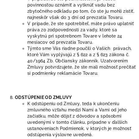
povinnosťou oznámiť a vytknúť vadu bez
zbytočného odkladu po tom, čo ste ju mohli zistiť,
najneskôr však do 3 dní od prevzatia Tovaru.
V prípade, že ste spotrebiteľ, máte právo uplatniť
práva zo zodpovednosti za vady, ktoré sa
vyskytnú pri spotrebnom Tovare v lehote 24
mesiacov od prevzatia Tovaru.
Týmto sme Vás riadne poučili o Vašich právach,
ktoré Vám vyplývajú z § 622 a z § 623 zákona č.
40/1964 Zb. Občiansky zákonník. Uzatvorením
Zmluvy potvrdzujete, že ste mali možnosť prečítať
si podmienky reklamácie Tovaru.
ODSTÚPENIE OD ZMLUVY
K odstúpeniu od Zmluvy, teda k ukončeniu
zmluvného vzťahu medzi Nami a Vami od jeho
začiatku, môže dôjsť z dôvodov a spôsobmi
uvedenými v tomto článku, prípadne v ďalších
ustanoveniach Podmienok, v ktorých je možnosť
odstúpenia výslovne uvedená.