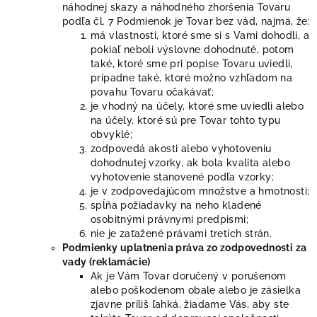
náhodnej skazy a náhodného zhoršenia Tovaru
podľa čl.
7
Podmienok je Tovar bez vád, najmä, že:
má vlastnosti, ktoré sme si s Vami dohodli, a
pokiaľ neboli výslovne dohodnuté, potom
také, ktoré sme pri popise Tovaru uviedli,
prípadne také, ktoré možno vzhľadom na
povahu Tovaru očakávať;
je vhodný na účely, ktoré sme uviedli alebo
na účely, ktoré sú pre Tovar tohto typu
obvyklé;
zodpovedá akosti alebo vyhotoveniu
dohodnutej vzorky, ak bola kvalita alebo
vyhotovenie stanovené podľa vzorky;
je v zodpovedajúcom množstve a hmotnosti;
spĺňa požiadavky na neho kladené
osobitnými právnymi predpismi;
nie je zaťažené právami tretích strán.
Podmienky uplatnenia práva zo zodpovednosti za
vady (reklamácie)
Ak je Vám Tovar doručený v porušenom
alebo poškodenom obale alebo je zásielka
zjavne príliš ľahká, žiadame Vás, aby ste