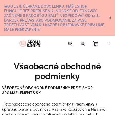
Prejsť
☀️DO 13.8. ČERPÁME DOVOLENKU. NÁŠ ESHOP
na
FUNGUJE BEZ PRERUŠENIA, NO VAŠE OBJEDNÁVKY
obsah
ZAČNEME S RADOSŤOU BALIŤ A EXPEDOVAŤ OD 14.8.
DARČEK PRE VÁS: AKO POĎAKOVANIE ZA VAŠU
TRPEZLIVOSŤ VÁM KU KAŽDEJ OBJEDNÁVKE PRIBALÍME
MALÉ PREKVAPENIE!
Nákupn
Hľadať
Prihlásenie
Všeobecné obchodné
košík
podmienky
VŠEOBECNÉ OBCHODNÉ PODMIENKY PRE E-SHOP
AROMAELEMENTS.SK
Tieto všeobecné obchodné podmienky ("
Podmienky
")
upravujú práva a povinnosti Vás, ako kupujúcich a Nás ako
predávajúceho v rámci zmluvných vzťahov uzavretých