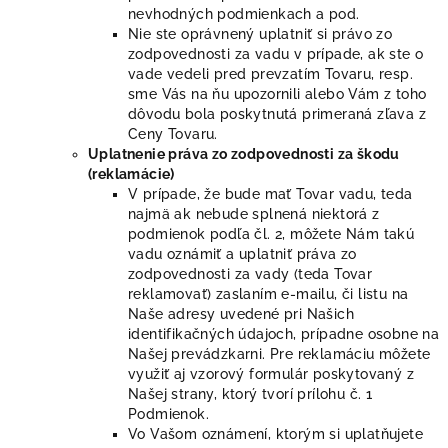
nevhodných podmienkach a pod.
Nie ste oprávnený uplatniť si právo zo
zodpovednosti za vadu v prípade, ak ste o
vade vedeli pred prevzatím Tovaru, resp.
sme Vás na ňu upozornili alebo Vám z toho
dôvodu bola poskytnutá primeraná zľava z
Ceny Tovaru.
Uplatnenie práva zo zodpovednosti za škodu
(reklamácie)
V prípade, že bude mať Tovar vadu, teda
najmä ak nebude splnená niektorá z
podmienok podľa čl.
2, môžete Nám takú
vadu oznámiť a uplatniť práva zo
zodpovednosti za vady (teda Tovar
reklamovať) zaslaním e-mailu, či listu na
Naše adresy uvedené pri Našich
identifikačných údajoch, prípadne osobne na
Našej prevádzkarni. Pre reklamáciu môžete
využiť aj vzorový formulár poskytovaný z
Našej strany, ktorý tvorí prílohu č. 1
Podmienok.
Vo Vašom oznámení, ktorým si uplatňujete