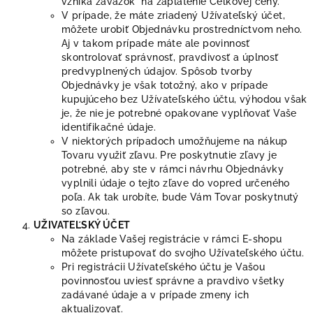
vzniká záväzok na zaplatenie Celkovej ceny.
V prípade, že máte zriadený Užívateľský účet,
môžete urobiť Objednávku prostredníctvom neho.
Aj v takom prípade máte ale povinnosť
skontrolovať správnosť, pravdivosť a úplnosť
predvyplnených údajov. Spôsob tvorby
Objednávky je však totožný, ako v prípade
kupujúceho bez Užívateľského účtu, výhodou však
je, že nie je potrebné opakovane vyplňovať Vaše
identifikačné údaje.
V niektorých prípadoch umožňujeme na nákup
Tovaru využiť zľavu. Pre poskytnutie zľavy je
potrebné, aby ste v rámci návrhu Objednávky
vyplnili údaje o tejto zľave do vopred určeného
poľa. Ak tak urobíte, bude Vám Tovar poskytnutý
so zľavou.
UŽIVATEĽSKÝ ÚČET
Na základe Vašej registrácie v rámci E-shopu
môžete pristupovať do svojho Užívateľského účtu.
Pri registrácii Užívateľského účtu je Vašou
povinnosťou uviesť správne a pravdivo všetky
zadávané údaje a v prípade zmeny ich
aktualizovať.