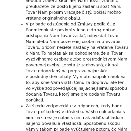
nebude vrátená skôr, než Nám Tovar vrátite či
preukážete, že došlo k jeho zaslaniu späť Nám.
Tovar Nám prosím vracajte čistý, pokiaľ možno
vrátane originálneho obalu.
V prípade odstúpenia od Zmluvy podľa čl. 2
Podmienok ste povinní v lehote do 14 dní od
odstúpenia Nám Tovar zaslať, odovzdať Tovar
Nám alebo Nám poverenej osobe na prevzatie
Tovaru, pričom
nesiete náklady na vrátenie Tovaru
k Nám. To neplatí ak sa dohodneme, že si Tovar
vyzdvihneme osobne alebo prostredníctvom Nami
poverenej osoby. Lehota je zachovaná, ak bol
Tovar odovzdaný na prepravu najneskôr
v posledný deň lehoty. Vy máte naopak nárok na
to, aby sme Vám vrátili Cenu za dopravu, ale len
vo výške zodpovedajúcej najlacnejšiemu spôsobu
dodania Tovaru, ktorý sme pre dodanie Tovaru
ponúkali.
Za škodu zodpovedáte v prípadoch, kedy bude
Tovar poškodený v dôsledku Vášho nakladania s
ním inak, než je nutné s ním nakladať s ohľadom
na jeho povahu a vlastnosti. Spôsobenú škodu
Vám v takom prípade vyúčtujeme potom, čo Nám