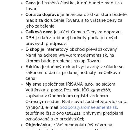
Cena
je finančná čiastka, ktorú budete hradiť za
Tovar;
Cena za dopravu
je finančná čiastka, ktorú budete
hradiť za doručenie Tovaru, a to vrátane ceny za
jeho zabalenie;
Celková cena
je súčet Ceny a Ceny za dopravu;
DPH
je daň z pridanej hodnoty podľa platných
právnych predpisov;
E-shop
je internetový obchod prevádzkovaný
Nami na adrese www.aromaelements.sk, na
ktorom bude prebiehať nákup Tovaru;
Faktúra
je daňový doklad vystavený v súlade so
zákonom o dani z pridanej hodnoty na Celkovú
cenu;
My
sme spoločnosť IRISANA, s.r.o., so sídlom
Veltlínska 2, 90201 Pezinok, IČO 35902868,
zapísaná v Obchodnom registri vedenom
Okresným súdom Bratislava I
,
oddiel Sro
,
vložka č.
33389/B
,
e-mail
podpora@aromaelements.sk
,
telefónne číslo 0903254422, právnymi predpismi
označovaná ako predávajúci;
Objednávka
je Váš neodvolateľný návrh na