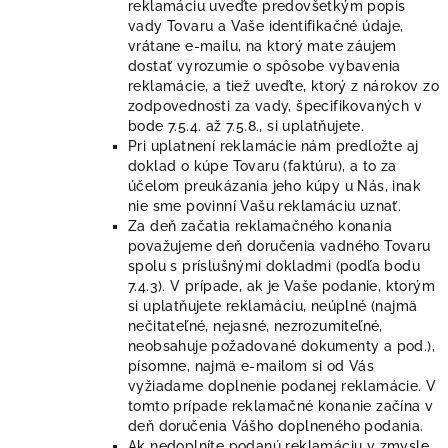
reklamáciu uveďte predovšetkým popis
vady Tovaru a Vaše identifikačné údaje,
vrátane e-mailu, na ktorý mate záujem
dostať vyrozumie o spôsobe vybavenia
reklamácie, a tiež uveďte, ktorý z nárokov zo
zodpovednosti za vady, špecifikovaných v
bode 7.5.4. až 7.5.8., si uplatňujete.
Pri uplatnení reklamácie nám predložte aj
doklad o kúpe Tovaru (faktúru), a to za
účelom preukázania jeho kúpy u Nás, inak
nie sme povinní Vašu reklamáciu uznať.
Za deň začatia reklamačného konania
považujeme deň doručenia vadného Tovaru
spolu s príslušnými dokladmi (podľa bodu
7.4.3). V prípade, ak je Vaše podanie, ktorým
si uplatňujete reklamáciu, neúplné (najmä
nečitateľné, nejasné, nezrozumiteľné,
neobsahuje požadované dokumenty a pod.),
písomne, najmä e-mailom si od Vás
vyžiadame doplnenie podanej reklamácie. V
tomto prípade reklamačné konanie začína v
deň doručenia Vášho doplneného podania.
Ak nedoplníte podanú reklamáciu v zmysle