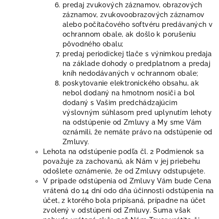
predaj zvukových záznamov, obrazových
záznamov, zvukovoobrazových záznamov
alebo počítačového softvéru predávaných v
ochrannom obale, ak došlo k porušeniu
pôvodného obalu;
predaj periodickej tlače s výnimkou predaja
na základe dohody o predplatnom a predaj
kníh nedodávaných v ochrannom obale;
poskytovanie elektronického obsahu, ak
nebol dodaný na hmotnom nosiči a bol
dodaný s Vašim predchádzajúcim
výslovným súhlasom pred uplynutím lehoty
na odstúpenie od Zmluvy a My sme Vám
oznámili, že nemáte právo na odstúpenie od
Zmluvy.
Lehota na odstúpenie podľa čl. 2 Podmienok sa
považuje za zachovanú, ak Nám v jej priebehu
odošlete oznámenie, že od Zmluvy odstupujete.
V prípade odstúpenia od Zmluvy Vám bude Cena
vrátená do 14 dní odo dňa účinnosti odstúpenia na
účet, z ktorého bola pripísaná, prípadne na účet
zvolený v odstúpení od Zmluvy. Suma však