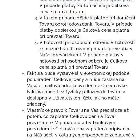
V prípade platby kartou online je Celková
cena splatná do 7 dní
.
V takom prípade dôjde k platbe pri doručení
Tovaru oproti odovzdaniu Tovaru. V prípade
platby dobierkou je Celková cena splatná
pri prevzatí Tovaru.
V hotovosti pri osobnom odbere. V hotovosti
je možné hradiť Tovar v prípade prevzatia v
Našej prevádzkarni. V prípade platby v
hotovosti pri osobnom odbere je Celková
cena splatná pri prevzatí Tovaru.
Faktúra bude vystavená v elektronickej podobe
po uhradení Celkovej ceny a bude zaslaná na
Vašu e-mailovú adresu uvedenú v Objednávke.
Faktúra bude tiež fyzicky priložená k Tovaru a
dostupná v Užívateľskom účte, ak ho máte
zriadený.
Vlastnícke právo k Tovaru na Vás prechádza až
potom, čo zaplatíte Celkovú cenu a Tovar
prevezmete. V prípade platby bankovým
prevodom je Celková cena zaplatená pripísaním
na Náš účet, v ostatných prípadoch je zaplatená v