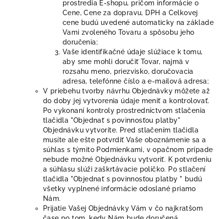
prostredia E-shopu, pričom informácie o
Cene, Cene za dopravu, DPH a Celkovej
cene budú uvedené automaticky na základe
Vami zvoleného Tovaru a spôsobu jeho
doručenia;
Vaše identifikačné údaje slúžiace k tomu,
aby sme mohli doručiť Tovar, najmä v
rozsahu meno, priezvisko, doručovacia
adresa, telefónne číslo a e-mailová adresa;
V priebehu tvorby návrhu Objednávky môžete až
do doby jej vytvorenia údaje meniť a kontrolovať.
Po vykonaní kontroly prostredníctvom stlačenia
tlačidla "Objednať s povinnosťou platby"
Objednávku vytvoríte. Pred stlačením tlačidla
musíte ale ešte potvrdiť Vaše oboznámenie sa a
súhlas s týmito Podmienkami, v opačnom prípade
nebude možné Objednávku vytvoriť. K potvrdeniu
a súhlasu slúži zaškrtávacie políčko. Po stlačení
tlačidla "Objednať s povinnosťou platby " budú
všetky vyplnené informácie odoslané priamo
Nám.
Prijatie Vašej Objednávky Vám v čo najkratšom
čase po tom, kedy Nám bude doručená,