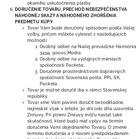
okamihu uskutočnenia platby.
DORUČENIE TOVARU, PRECHOD NEBEZPEČENSTVA
NÁHODNEJ SKAZY A NÁHODNÉHO ZHORŠENIA
PREDMETU KÚPY
Tovar Vám bude doručený spôsobom podľa Vašej
voľby, pričom môžete vyberať z nasledujúcich
možností:
Osobný odber na Našej prevádzke Harmónia
3494, 90001 Modra;
Osobný odber na výdajných miestach
spoločnosti Packeta;
Doručenie prostredníctvom dopravných
spoločností Slovenská pošta, PPL SK,
Packeta.
Tovar je možné doručiť iba v rámci Slovenskej
republiky.
Tovar sme Vám povinní doručiť bezodkladne,
najneskôr však v lehote 30 dní odo dňa uzavretia
Zmluvy. Pri plnení Zmluvy môžu nastať také
skutočnosti, ktoré budú mať vplyv na termín
doručenia Vami objednaného Tovaru. O zmene
termínu doručenia a o novom predpokladanom