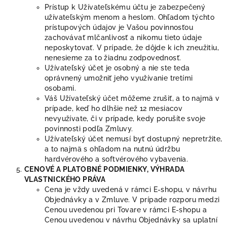
Prístup k Užívateľskému účtu je zabezpečený
užívateľským menom a heslom. Ohľadom týchto
prístupových údajov je Vašou povinnosťou
zachovávať mlčanlivosť a nikomu tieto údaje
neposkytovať. V prípade, že dôjde k ich zneužitiu,
nenesieme za to žiadnu zodpovednosť.
Užívateľský účet je osobný a nie ste teda
oprávnený umožniť jeho využívanie tretími
osobami.
Váš Užívateľský účet môžeme zrušiť, a to najmä v
prípade, keď ho dlhšie než 12 mesiacov
nevyužívate, či v prípade, kedy porušíte svoje
povinnosti podľa Zmluvy.
Užívateľský účet nemusí byť dostupný nepretržite,
a to najmä s ohľadom na nutnú údržbu
hardvérového a softvérového vybavenia.
CENOVÉ A PLATOBNÉ PODMIENKY, VÝHRADA
VLASTNICKÉHO PRÁVA
Cena je vždy uvedená v rámci E-shopu, v návrhu
Objednávky a v Zmluve. V prípade rozporu medzi
Cenou uvedenou pri Tovare v rámci E-shopu a
Cenou uvedenou v návrhu Objednávky sa uplatní