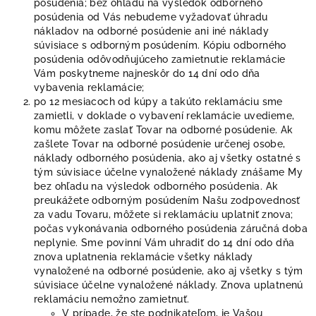
posúdenia; bez ohľadu na výsledok odborného
posúdenia od Vás nebudeme vyžadovať úhradu
nákladov na odborné posúdenie ani iné náklady
súvisiace s odborným posúdením. Kópiu odborného
posúdenia odôvodňujúceho zamietnutie reklamácie
Vám poskytneme najneskôr do 14 dní odo dňa
vybavenia reklamácie;
po 12 mesiacoch od kúpy a takúto reklamáciu sme
zamietli, v doklade o vybavení reklamácie uvedieme,
komu môžete zaslať Tovar na odborné posúdenie. Ak
zašlete Tovar na odborné posúdenie určenej osobe,
náklady odborného posúdenia, ako aj všetky ostatné s
tým súvisiace účelne vynaložené náklady znášame My
bez ohľadu na výsledok odborného posúdenia. Ak
preukážete odborným posúdením Našu zodpovednosť
za vadu Tovaru, môžete si reklamáciu uplatniť znova;
počas vykonávania odborného posúdenia záručná doba
neplynie. Sme povinní Vám uhradiť do 14 dní odo dňa
znova uplatnenia reklamácie všetky náklady
vynaložené na odborné posúdenie, ako aj všetky s tým
súvisiace účelne vynaložené náklady. Znova uplatnenú
reklamáciu nemožno zamietnuť.
V prípade, že ste podnikateľom, je Vašou