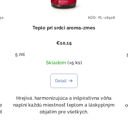
30
KÓD:
PL-18508
Teplo pri srdci aroma-zmes
€10,15
5 ml
Skladom
(>5 ks)
Detail
Hrejivá, harmonizujúca a inšpiratívna vôňa
e
naplní každú miestnosť teplom a láskyplným
o
ľ
objatím pre všetkých.