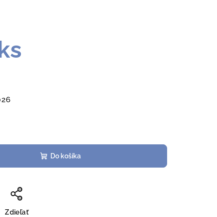
ks
026
Do košíka
Zdieľať