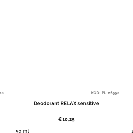
00
KÓD:
PL-26550
Deodorant RELAX sensitive
€10,25
50 ml