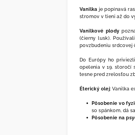
Vanilka
je popínavá ras
stromov v tieni až do 
Vanilkové plody
poznal
(čierny lusk). Používa
povzbudeniu srdcovej 
Do Európy ho priviezl
opelenia v 19. storočí
tesne pred zrelosťou zb
Éterický olej
: Vanilka 
Pôsobenie vo fyzi
so spánkom, dá sa 
Pôsobenie na psy