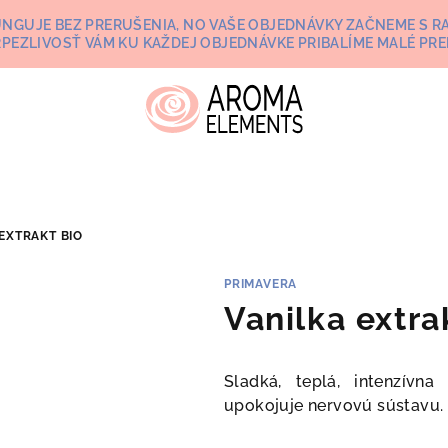
UNGUJE BEZ PRERUŠENIA, NO VAŠE OBJEDNÁVKY ZAČNEME S RA
RPEZLIVOSŤ VÁM KU KAŽDEJ OBJEDNÁVKE PRIBALÍME MALÉ PRE
EXTRAKT BIO
PRIMAVERA
Vanilka extra
Sladká, teplá, intenzívn
upokojuje nervovú sústavu. 