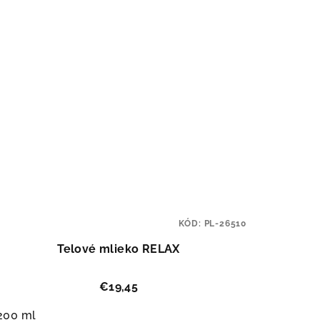
KÓD:
PL-26510
Telové mlieko RELAX
€19,45
200 ml