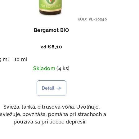
KÓD:
PL-10240
Bergamot BIO
€8,10
od
5 ml
10 ml
Skladom
(4 ks)
Detail
Svieža, ľahká, citrusová vôňa. Uvoľňuje,
sviežuje, povznáša, pomáha pri strachoch a
používa sa pri liečbe depresií.