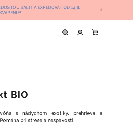
DOSŤOU BALIŤ A EXPEDOVAŤ OD 14.8.
KVAPENIE!
Hľadať
Prihlásenie
Nákupný
košík
kt BIO
a vôňa s nádychom exotiky, prehrieva a
Pomáha pri strese a nespavosti.