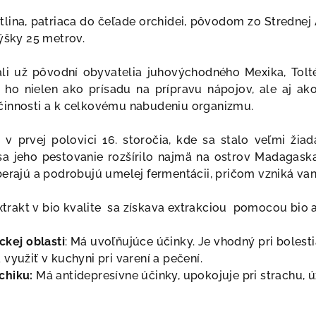
tlina, patriaca do čeľade orchidei, pôvodom zo Strednej
výšky 25 metrov.
i už pôvodní obyvatelia juhovýchodného Mexika, Toltéko
li ho nielen ako prísadu na prípravu nápojov, ale aj a
činnosti a k celkovému nabudeniu organizmu.
i v prvej polovici 16. storočia, kde sa stalo veľmi ži
 sa jeho pestovanie rozšírilo najmä na ostrov Madagask
erajú a podrobujú umelej fermentácii, pričom vzniká vani
extrakt v bio kvalite sa získava extrakciou pomocou bio
ckej oblasti
: Má uvoľňujúce účinky. Je vhodný pri boles
využiť v kuchyni pri varení a pečení.
chiku:
Má antidepresívne účinky, upokojuje pri strachu, 