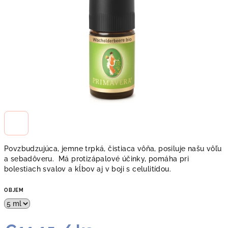
Povzbudzujúca, jemne trpká, čistiaca vôňa, posiluje našu vôľu
a sebadôveru. Má protizápalové účinky, pomáha pri
bolestiach svalov a kĺbov aj v boji s celulitídou.
OBJEM