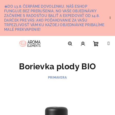
Prejsť
☀️DO 13.8. ČERPÁME DOVOLENKU. NÁŠ ESHOP
na
FUNGUJE BEZ PRERUŠENIA, NO VAŠE OBJEDNÁVKY
obsah
ZAČNEME S RADOSŤOU BALIŤ A EXPEDOVAŤ OD 14.8.
DARČEK PRE VÁS: AKO POĎAKOVANIE ZA VAŠU
TRPEZLIVOSŤ VÁM KU KAŽDEJ OBJEDNÁVKE PRIBALÍME
MALÉ PREKVAPENIE!
Nákupn
Hľadať
Prihlásenie
Borievka plody BIO
košík
PRIMAVERA