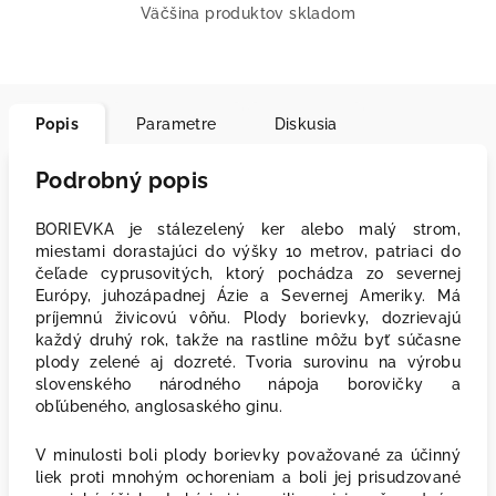
Väčšina produktov skladom
Popis
Parametre
Diskusia
Podrobný popis
BORIEVKA je stálezelený ker alebo malý strom,
miestami dorastajúci do výšky 10 metrov, patriaci do
čeľade cyprusovitých, ktorý pochádza zo severnej
Európy, juhozápadnej Ázie a Severnej Ameriky. Má
príjemnú živicovú vôňu. Plody borievky, dozrievajú
každý druhý rok, takže na rastline môžu byť súčasne
plody zelené aj dozreté. Tvoria surovinu na výrobu
slovenského národného nápoja borovičky a
obľúbeného, anglosaského ginu.
V minulosti boli plody borievky považované za účinný
liek proti mnohým ochoreniam a boli jej prisudzované