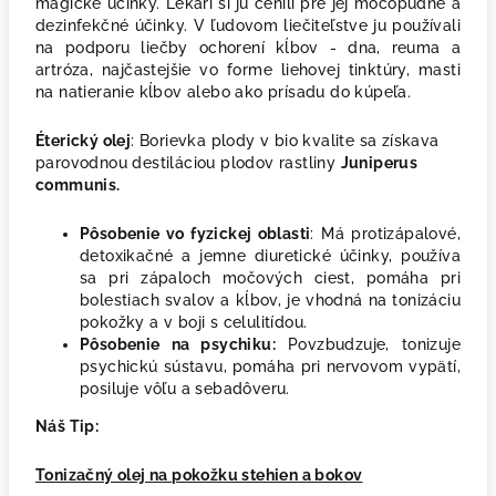
magické účinky. Lekári si ju cenili pre jej močopudné a
dezinfekčné účinky. V ľudovom liečiteľstve ju používali
na podporu liečby ochorení kĺbov - dna, reuma a
artróza, najčastejšie vo forme liehovej tinktúry, masti
na natieranie kĺbov alebo ako prísadu do kúpeľa.
Éterický olej
: Borievka plody v bio kvalite sa získava
parovodnou destiláciou plodov rastliny
Juniperus
communis.
Pôsobenie vo fyzickej oblasti
: Má protizápalové,
detoxikačné a jemne diuretické účinky, používa
sa pri zápaloch močových ciest, pomáha pri
bolestiach svalov a kĺbov, je vhodná na tonizáciu
pokožky a v boji s celulitídou.
Pôsobenie na psychiku:
Povzbudzuje,
tonizuje
psychickú sústavu, pomáha pri nervovom vypätí,
posiluje vôľu a sebadôveru.
Náš Tip:
Tonizačný olej na pokožku stehien a bokov