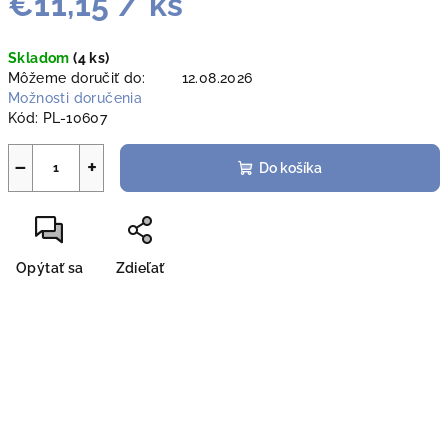
€11,15
/ ks
Jednotková
Skladom
(4 ks)
cena:
Môžeme doručiť do:
12.08.2026
Možnosti doručenia
Kód:
PL-10607
−
+
Do košíka
Opýtať sa
Zdieľať