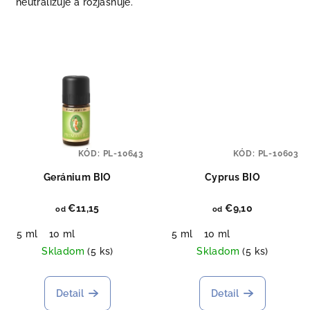
neutralizuje a rozjasňuje.
KÓD:
PL-10643
KÓD:
PL-10603
Geránium BIO
Cyprus BIO
€11,15
€9,10
od
od
5 ml
10 ml
5 ml
10 ml
Skladom
(5 ks)
Skladom
(5 ks)
Detail
Detail