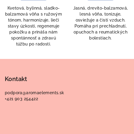
Kvetová, bylinná, sladko-
Jasná, drevito-balzamová,
balzamová vôňa s ružovým
lesná vôňa, tonizuje,
tónom, harmonizuje, lieči
osviežuje a čistí vzduch.
stavy úzkosti, regeneruje
Pomáha pri prechladnutí,
pokožku a prináša nám
opuchoch a reumatických
spontánnosť a zdravú
bolestiach.
túžbu po radosti.
Z
á
p
Kontakt
ä
podpora
@
aromaelements.sk
t
+421 903 254422
i
e