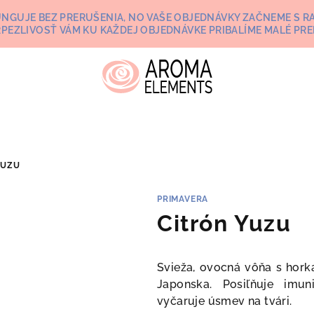
UNGUJE BEZ PRERUŠENIA, NO VAŠE OBJEDNÁVKY ZAČNEME S RA
RPEZLIVOSŤ VÁM KU KAŽDEJ OBJEDNÁVKE PRIBALÍME MALÉ PRE
YUZU
PRIMAVERA
Citrón Yuzu
Svieža, ovocná vôňa s hor
Japonska. Posiľňuje imun
vyčaruje úsmev na tvári.