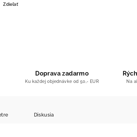
Zdieľať
Doprava zadarmo
Rých
Ku každej objednávke od 50,- EUR
Na a
tre
Diskusia