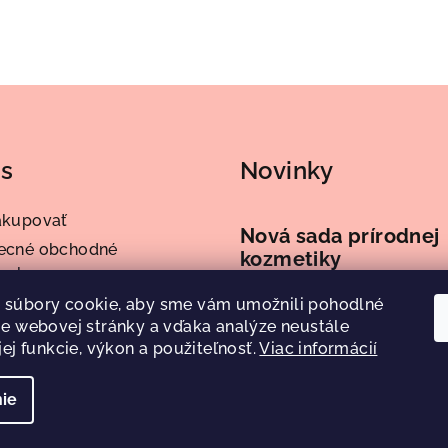
ás
Novinky
akupovať
Nová sada prírodnej
ecné obchodné
kozmetiky
enky
enky ochrany osobných
 súbory cookie, aby sme vám umožnili pohodlné
07.11.2022
ie webovej stránky a vďaka analýze neustále
v
jej funkcie, výkon a použiteľnosť.
Viac informácií
ie
Copyright 2026
A
cookies