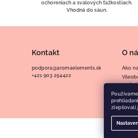
ochoreniach a svalových ťažkostiach.
Vhodná do sáun.
Z
á
Kontakt
O n
p
ä
podpora
@
aromaelements.sk
Ako n
+421 903 254422
t
Všeob
podmi
i
Podmi
Používame
e
prehliadan
údajo
zlepšovali 
Nastaven