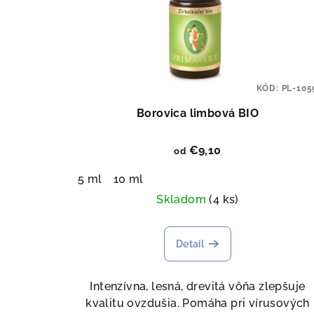
KÓD:
PL-105
Borovica limbová BIO
€9,10
od
5 ml
10 ml
Skladom
(4 ks)
Detail
Intenzívna, lesná, drevitá vôňa zlepšuje
kvalitu ovzdušia. Pomáha pri vírusových