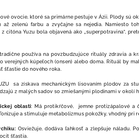
vé ovocie, ktoré sa primárne pestuje v Ázii. Plody sú 
ú až zelenú farbu a zvyčajne sa nejedia. Namiesto to
a z citóna Yuzu bola objavená ako „superpotravina“, p
radične používa na povzbudzujúce rituály zdravia a kr
o verejných kúpeľoch (onsen) alebo doma. Rituál by mal p
ť šťastie do nového roka.
YUZU sa získava mechanickým lisovaním plodov za stu
dzajú z malých sadov so zmiešanými plodinami v okolí h
ckej oblasti
: Má
protikŕčové, jemne protizápalové a č
Tonizuje a stimuluje metabolizmus pokožky, vhodný
pri 
ychiku:
Osviežuje,
dodáva ľahkosť a zlepšuje náladu. Po
cit šťastia.