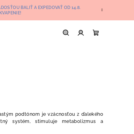
DOSŤOU BALIŤ A EXPEDOVAŤ OD 14.8.
KVAPENIE!
Hľadať
Prihlásenie
Nákupný
košík
kastým podtónom je vzácnosťou z ďalekého
itný systém, stimuluje metabolizmus a