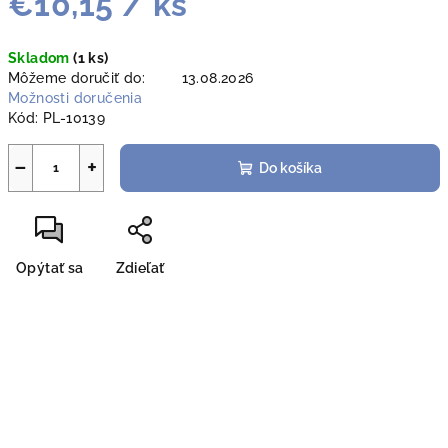
€10,15
/ ks
Jednotková
Skladom
(1 ks)
cena:
Môžeme doručiť do:
13.08.2026
Možnosti doručenia
Kód:
PL-10139
−
+
Do košíka
Opýtať sa
Zdieľať