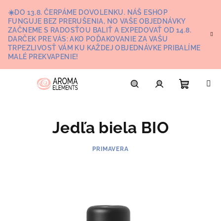
Prejsť
☀️DO 13.8. ČERPÁME DOVOLENKU. NÁŠ ESHOP
na
FUNGUJE BEZ PRERUŠENIA, NO VAŠE OBJEDNÁVKY
obsah
ZAČNEME S RADOSŤOU BALIŤ A EXPEDOVAŤ OD 14.8.
DARČEK PRE VÁS: AKO POĎAKOVANIE ZA VAŠU
TRPEZLIVOSŤ VÁM KU KAŽDEJ OBJEDNÁVKE PRIBALÍME
MALÉ PREKVAPENIE!
Nákupn
Hľadať
Prihlásenie
Jedľa biela BIO
košík
PRIMAVERA