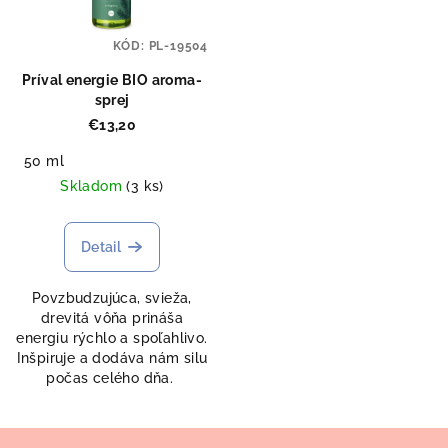
KÓD:
PL-19504
Príval energie BIO aroma-
sprej
€13,20
50 ml
Skladom
(3 ks)
Detail
Povzbudzujúca, svieža,
drevitá vôňa prináša
energiu rýchlo a spoľahlivo.
Inšpiruje a dodáva nám silu
počas celého dňa.
Z