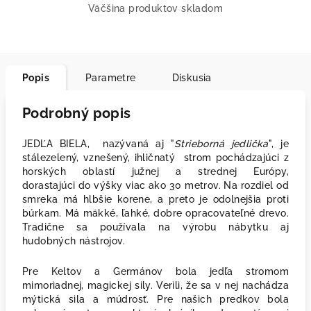
Väčšina produktov skladom
Popis
Parametre
Diskusia
Podrobný popis
JEDĽA BIELA, nazývaná aj "
Strieborná jedlička
", je
stálezelený, vznešený, ihličnatý strom pochádzajúci z
horských oblastí južnej a strednej Európy,
dorastajúci do výšky viac ako 30 metrov. Na rozdiel od
smreka má hlbšie korene, a preto je odolnejšia proti
búrkam. Má mäkké, ľahké, dobre opracovateľné drevo.
Tradične sa používala na výrobu nábytku aj
hudobných nástrojov.
Pre Keltov a Germánov bola jedľa stromom
mimoriadnej, magickej sily. Verili, že sa v nej nachádza
mýtická sila a múdrosť.
Pre našich predkov bola