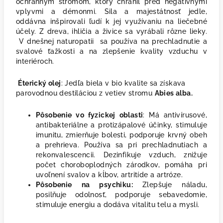
ochranným stromom, ktorý chránil pred negatívnymi
vplyvmi a démonmi.
Sila a majestátnosť jedle,
oddávna inšpirovali ľudí k jej využívaniu na liečebné
účely. Z dreva, ihličia a živice sa vyrábali rôzne lieky.
V dnešnej naturopatii sa používa na prechladnutie a
svalové ťažkosti a na zlepšenie kvality vzduchu v
interiéroch.
Éterický olej
: Jedľa biela v bio kvalite sa získava
parovodnou destiláciou z vetiev stromu
Abies alba.
Pôsobenie vo fyzickej oblasti
:
Má antivírusové,
antibakteriálne a protizápalové účinky, stimuluje
imunitu, zmierňuje bolesti, podporuje krvný obeh
a prehrieva. Používa sa pri prechladnutiach a
rekonvalescencii. Dezinfikuje vzduch, znižuje
počet choroboplodných zárodkov, pomáha pri
uvoľnení svalov a kĺbov, artritíde a artróze.
Pôsobenie na psychiku:
Zlepšuje náladu,
posilňuje odolnosť, podporuje sebavedomie,
stimuluje energiu a dodáva vitalitu telu a mysli.