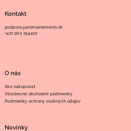
á
p
Kontakt
ä
podpora
@
aromaelements.sk
t
+421 903 254422
i
e
O nás
Ako nakupovať
Všeobecné obchodné podmienky
Podmienky ochrany osobných údajov
Novinky