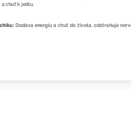
 a chuť k jedlu.
chiku:
D
odáva energiu a chuť do života, odstraňuje ner