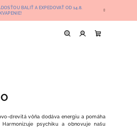
DOSŤOU BALIŤ A EXPEDOVAŤ OD 14.8.
KVAPENIE!
Hľadať
Prihlásenie
Nákupný
košík
IO
movo-drevitá vôňa dodáva energiu a pomáha
h. Harmonizuje psychiku a obnovuje našu