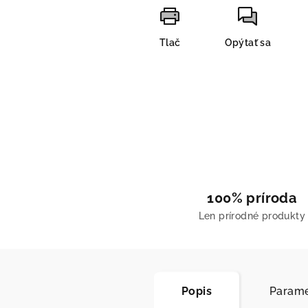
Tlač
Opýtať sa
100% príroda
Len prírodné produkty
Popis
Parame