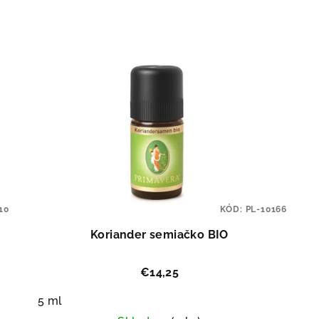
10
KÓD:
PL-10166
Koriander semiačko BIO
€14,25
5 ml