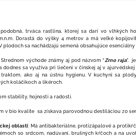
odobná, trváca rastlina, ktorej sa darí vo vlhkých h
.n.m. Dorastá do výšky 4 metrov a má veľké kopijovité
V plodoch sa nachádzajú semená obsahujúce esenciálny o
a Strednom východe známy aj pod názvom “
Zrno raja
”,
j
 dodnes sa využíva pri liečení v čínskej aj v ajurvédske
raktom, ako aj na ústnu hygienu. V kuchyni sa plody 
ých koláčikoch a likéroch.
tability, hojnosti a radosti.
 v bio kvalite sa získava parovodnou destiláciou zo sem
ckej oblasti
: Má antibakteriálne, protizápalové a protik
lémoch so srdcom, nadúvaní, brušných kŕčoch a na uvoľ