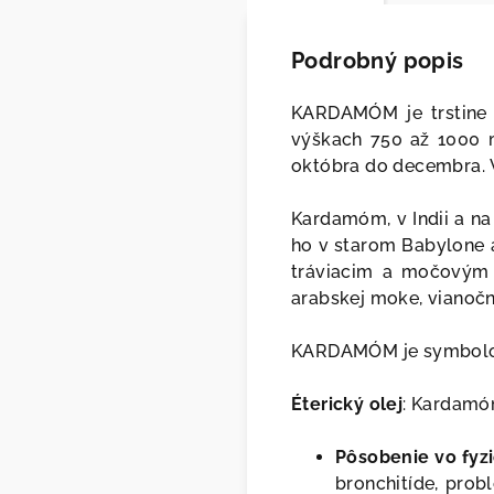
Podrobný popis
KARDAMÓM je trstine p
výškach 750 až 1000 m
októbra do decembra. 
Kardamóm, v Indii a n
ho v starom Babylone a
tráviacim a močovým t
arabskej moke, vianočn
KARDAMÓM je symbolom s
Éterický olej
: Kardamóm
Pôsobenie vo fyzi
bronchitíde, prob