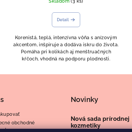
Skladom
(3 ks)
Detail
Korenistá, teplá, intenzívna vôňa s anízovým
akcentom, inšpiruje a dodáva iskru do života.
Pomáha pri kolikách aj menštruačných
kŕčoch, vhodná na podporu plodnosti.
ás
Novinky
akupovať
Nová sada prírodnej
ecné obchodné
kozmetiky
enky