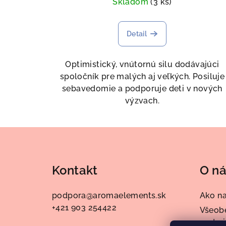
Skladom
(3 ks)
Detail
Optimistický, vnútornú silu dodávajúci
spoločník pre malých aj veľkých. Posiluje
sebavedomie a podporuje deti v nových
výzvach.
Z
á
Kontakt
O n
p
ä
podpora
@
aromaelements.sk
Ako n
+421 903 254422
t
Všeob
podmi