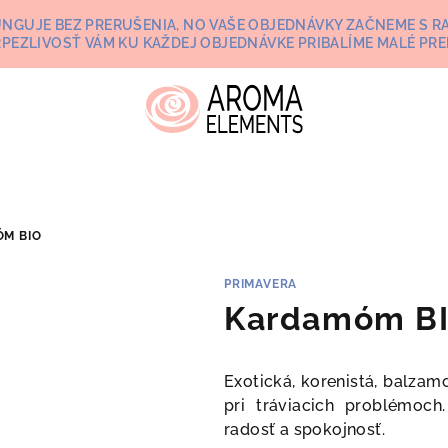
UNGUJE BEZ PRERUŠENIA, NO VAŠE OBJEDNÁVKY ZAČNEME S RA
RPEZLIVOSŤ VÁM KU KAŽDEJ OBJEDNÁVKE PRIBALÍME MALÉ PRE
M BIO
PRIMAVERA
Kardamóm B
Exotická, korenistá, balza
pri tráviacich problémoc
radosť a spokojnosť.