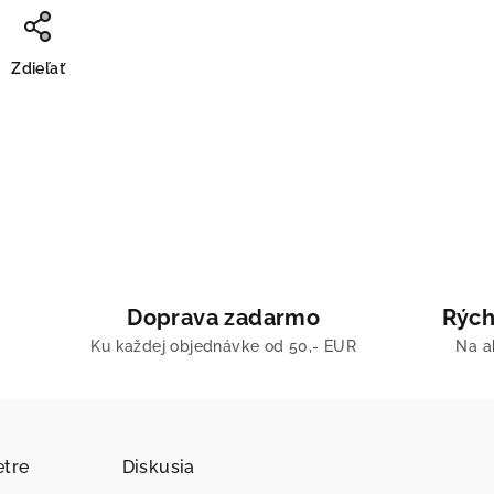
Zdieľať
Doprava zadarmo
Rých
Ku každej objednávke od 50,- EUR
Na a
tre
Diskusia