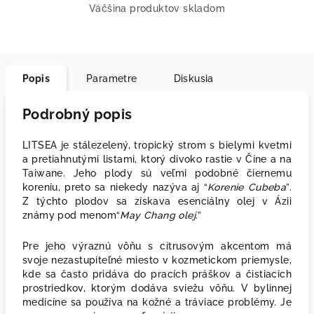
Väčšina produktov skladom
Popis
Parametre
Diskusia
Podrobný popis
LITSEA je stálezelený, tropický strom s bielymi kvetmi
a pretiahnutými listami, ktorý divoko rastie v Číne a na
Taiwane. Jeho plody sú veľmi podobné čiernemu
koreniu, preto sa niekedy nazýva aj “
Korenie Cubeba
”.
Z týchto plodov sa získava esenciálny olej v Ázii
známy pod menom“
May Chang olej.
”
Pre jeho výraznú vôňu s citrusovým akcentom má
svoje nezastupiteľné miesto v kozmetickom priemysle,
kde sa často pridáva do pracích práškov a čistiacich
prostriedkov, ktorým dodáva sviežu vôňu. V bylinnej
medicíne sa používa na kožné a tráviace problémy. Je