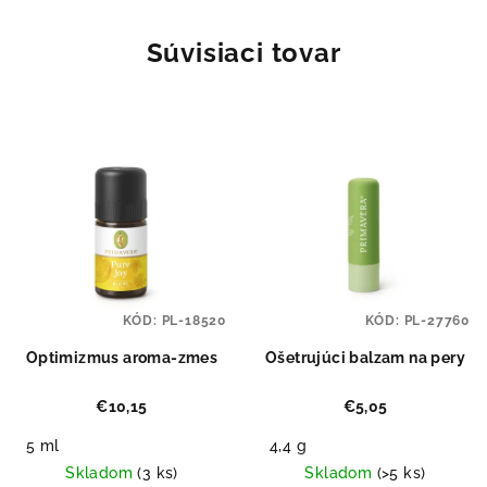
Súvisiaci tovar
KÓD:
PL-18520
KÓD:
PL-27760
Optimizmus aroma-zmes
Ošetrujúci balzam na pery
€10,15
€5,05
5 ml
4,4 g
Skladom
(3 ks)
Skladom
(>5 ks)