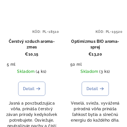
KÓD:
PL-18510
KÓD:
PL-19520
Čerstvý vzduch aroma-
Optimizmus BIO aroma-
zmes
sprej
€10,15
€13,20
5 ml
50 ml
Skladom
(4 ks)
Skladom
(3 ks)
Detail
Detail
Jasná a povzbudzujúca
Veselá, svieža, vyvážená
vôňa, prináša čerstvý
prírodná vôňa prináša
závan prírody kedykoľvek
ľahkosť bytia a slnečnú
potrebujete. Osviežuje,
energiu do každého dňa.
neutralizuje pachy a čistí