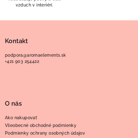
vzduch v interiéri.
Z
á
p
Kontakt
ä
podpora
@
aromaelements.sk
t
+421 903 254422
i
e
O nás
Ako nakupovať
Všeobecné obchodné podmienky
Podmienky ochrany osobných údajov