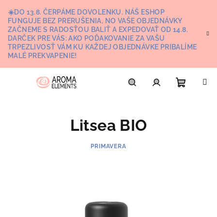
Prejsť
☀️DO 13.8. ČERPÁME DOVOLENKU. NÁŠ ESHOP
na
FUNGUJE BEZ PRERUŠENIA, NO VAŠE OBJEDNÁVKY
obsah
ZAČNEME S RADOSŤOU BALIŤ A EXPEDOVAŤ OD 14.8.
DARČEK PRE VÁS: AKO POĎAKOVANIE ZA VAŠU
TRPEZLIVOSŤ VÁM KU KAŽDEJ OBJEDNÁVKE PRIBALÍME
MALÉ PREKVAPENIE!
Nákupn
Hľadať
Prihlásenie
Litsea BIO
košík
PRIMAVERA