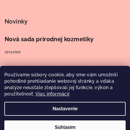
Novinky
Nová sada prírodnej kozmetiky
07.11.2022
Používame súbory cookie, aby sme vám umožnili
Prijímame online platby
pohodlné prehliadanie webovej stránky a vďaka
analýze neustále zlepšovali jej funkcie, výkon a
použiteľnosť.
Viac informácií
Nastavenie
Copyright 2026
Aroma Elements
. Všetky práva vyhradené.
Upraviť nastavenie cookies
Súhlasím