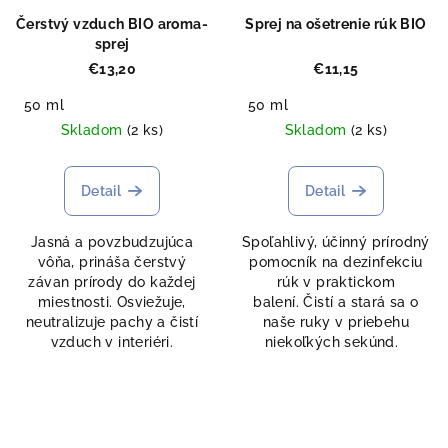
Čerstvý vzduch BIO aroma-
Sprej na ošetrenie rúk BIO
sprej
€13,20
€11,15
50 ml
50 ml
Skladom
(2 ks)
Skladom
(2 ks)
Detail
Detail
Jasná a povzbudzujúca
Spoľahlivý, účinný prírodný
vôňa, prináša čerstvý
pomocník na dezinfekciu
závan prírody do každej
rúk v praktickom
miestnosti. Osviežuje,
balení. Čistí a stará sa o
neutralizuje pachy a čistí
naše ruky v priebehu
vzduch v interiéri.
niekoľkých sekúnd.