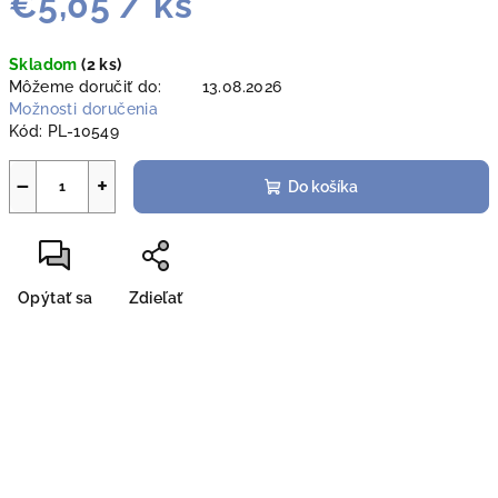
€5,05
/ ks
Jednotková
Skladom
(2 ks)
cena:
Môžeme doručiť do:
13.08.2026
Možnosti doručenia
Kód:
PL-10549
−
+
Do košíka
Opýtať sa
Zdieľať