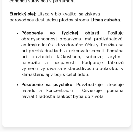
cenenou surovinou v parfumérii.
Éterický olej
: Litsea v bio kvalite sa získava
parovodnou destiláciou plodov stromu
Litsea cubeba.
Pôsobenie vo fyzickej oblasti
: Posiluje
obranyschopnosť organizmu, má protizápalové,
antimykotické a dezodoračné účinky. Používa sa
pri
prechladnutiach a rekonvalescencii. Pomáha
pri tráviacich ťažkostiach, srdcovej arytmii,
nervozite a nespavosti. Podporuje látkovú
výmenu,
využíva sa v starostlivosti o pokožku,
v
klimaktériu aj v boji s celulitídou.
Pôsobenie na psychiku:
Povzbudzuje, zlepšuje
náladu a koncentráciu. Osviežuje,
pomáha
navrátiť radosť a ľahkosť bytia do života.