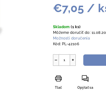
€7,05
/ k
Jednotková
cena:
Skladom
(1 ks)
Môžeme doručiť do:
11.08.2
Možnosti doručenia
Kód:
PL-42106
−
+
Tlač
Opýtať sa