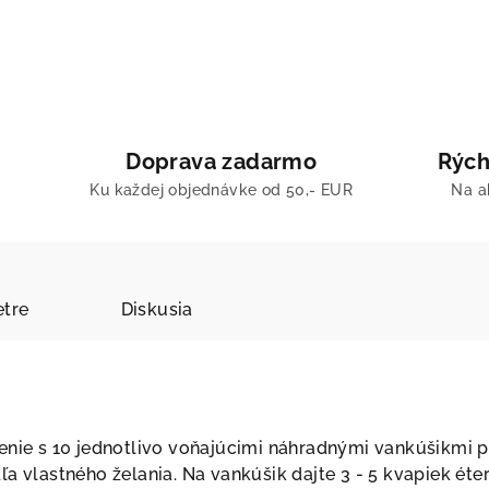
Doprava zadarmo
Rých
Ku každej objednávke od 50,- EUR
Na a
tre
Diskusia
enie s 10 jednotlivo voňajúcimi náhradnými vankúšikmi p
a vlastného želania. Na vankúšik dajte 3 - 5 kvapiek éte