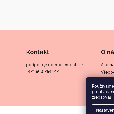
Z
á
Kontakt
O n
p
ä
podpora
@
aromaelements.sk
Ako n
+421 903 254422
t
Všeob
podmi
i
Podmi
Používame
e
prehliadan
údajo
zlepšovali 
Nastaven