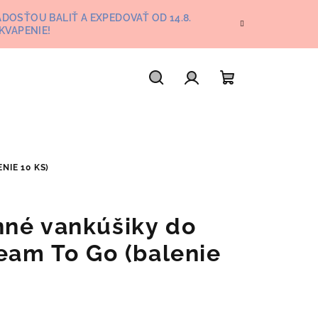
DOSŤOU BALIŤ A EXPEDOVAŤ OD 14.8.
KVAPENIE!
Hľadať
Prihlásenie
Nákupný
košík
IE 10 KS)
né vankúšiky do
ream To Go (balenie