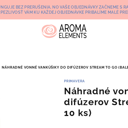
UNGUJE BEZ PRERUŠENIA, NO VAŠE OBJEDNÁVKY ZAČNEME S RA
RPEZLIVOSŤ VÁM KU KAŽDEJ OBJEDNÁVKE PRIBALÍME MALÉ PRE
NÁHRADNÉ VONNÉ VANKÚŠIKY DO DIFÚZEROV STREAM TO GO (BALEN
PRIMAVERA
Náhradné von
difúzerov St
10 ks)