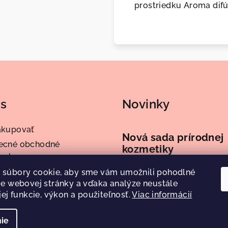
prostriedku Aroma difú
ás
Novinky
akupovať
Nová sada prírodnej
ecné obchodné
kozmetiky
enky
enky ochrany osobných
 súbory cookie, aby sme vám umožnili pohodlné
07.11.2022
ie webovej stránky a vďaka analýze neustále
v
jej funkcie, výkon a použiteľnosť.
Viac informácií
ie
Copyright 2026
A