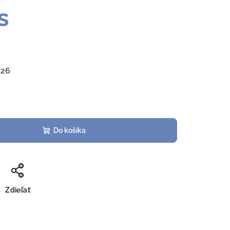
s
026
Do košíka
Zdieľať