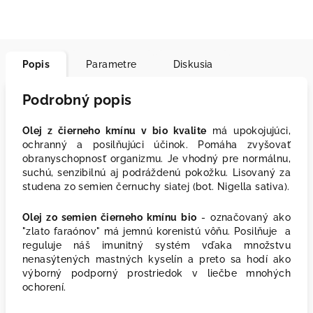
Popis
Parametre
Diskusia
Podrobný popis
Olej z čierneho kmínu v bio kvalite
má upokojujúci,
ochranný a posilňujúci účinok. Pomáha zvyšovať
obranyschopnosť organizmu. Je vhodný pre normálnu,
suchú, senzibilnú aj podráždenú pokožku. Lisovaný za
studena zo semien černuchy siatej (bot. Nigella sativa).
Olej zo semien čierneho kmínu bio
- označovaný ako
"zlato faraónov" má jemnú korenistú vôňu. Posilňuje a
reguluje náš imunitný systém vďaka množstvu
nenasýtených mastných kyselín a preto sa hodí ako
výborný podporný prostriedok v liečbe mnohých
ochorení.