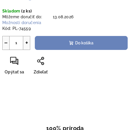
Jednotková
Skladom
(2 ks)
cena:
Môžeme doručiť do:
13.08.2026
Možnosti doručenia
Kód:
PL-74559
−
+
Do košíka
Opýtať sa
Zdieľať
100% príroda