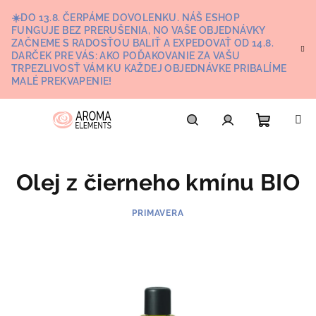
Prejsť
☀️DO 13.8. ČERPÁME DOVOLENKU. NÁŠ ESHOP
na
FUNGUJE BEZ PRERUŠENIA, NO VAŠE OBJEDNÁVKY
obsah
ZAČNEME S RADOSŤOU BALIŤ A EXPEDOVAŤ OD 14.8.
DARČEK PRE VÁS: AKO POĎAKOVANIE ZA VAŠU
TRPEZLIVOSŤ VÁM KU KAŽDEJ OBJEDNÁVKE PRIBALÍME
MALÉ PREKVAPENIE!
Nákupn
Hľadať
Prihlásenie
Olej z čierneho kmínu BIO
košík
PRIMAVERA