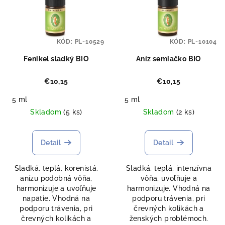
KÓD:
PL-10529
KÓD:
PL-10104
Fenikel sladký BIO
Aníz semiačko BIO
€10,15
€10,15
5 ml
5 ml
Skladom
(5 ks)
Skladom
(2 ks)
Detail
Detail
Sladká, teplá, korenistá,
Sladká, teplá, intenzívna
anízu podobná vôňa,
vôňa, uvoľňuje a
harmonizuje a uvoľňuje
harmonizuje. Vhodná na
napätie. Vhodná na
podporu trávenia, pri
podporu trávenia, pri
črevných kolikách a
črevných kolikách a
ženských problémoch.