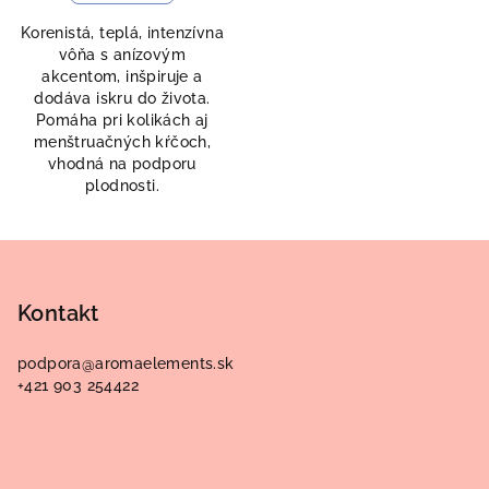
Korenistá, teplá, intenzívna
vôňa s anízovým
akcentom, inšpiruje a
dodáva iskru do života.
Pomáha pri kolikách aj
menštruačných kŕčoch,
vhodná na podporu
plodnosti.
Z
á
p
Kontakt
ä
podpora
@
aromaelements.sk
t
+421 903 254422
i
e