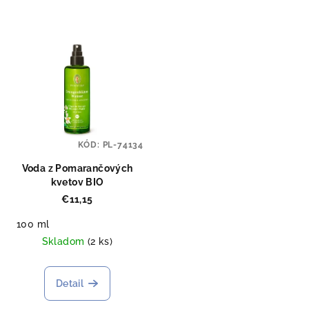
KÓD:
PL-74134
Voda z Pomarančových
kvetov BIO
€11,15
100 ml
Skladom
(2 ks)
Detail