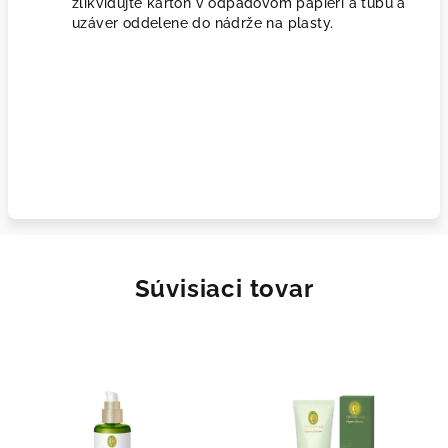
zlikvidujte kartón v odpadovom papieri a tubu a
uzáver oddelene do nádrže na plasty.
Súvisiaci tovar