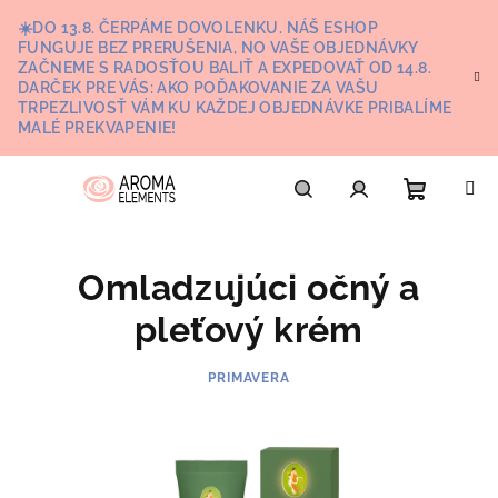
Prejsť
☀️DO 13.8. ČERPÁME DOVOLENKU. NÁŠ ESHOP
na
FUNGUJE BEZ PRERUŠENIA, NO VAŠE OBJEDNÁVKY
obsah
ZAČNEME S RADOSŤOU BALIŤ A EXPEDOVAŤ OD 14.8.
DARČEK PRE VÁS: AKO POĎAKOVANIE ZA VAŠU
TRPEZLIVOSŤ VÁM KU KAŽDEJ OBJEDNÁVKE PRIBALÍME
MALÉ PREKVAPENIE!
Nákupn
Hľadať
Prihlásenie
Omladzujúci očný a
košík
pleťový krém
PRIMAVERA