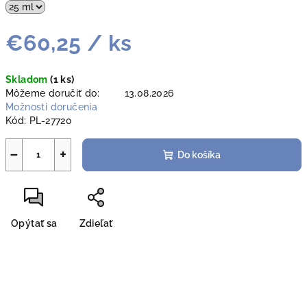
€60,25
/ ks
Jednotková
Skladom
(1 ks)
cena:
Môžeme doručiť do:
13.08.2026
Možnosti doručenia
Kód:
PL-27720
−
+
Do košíka
Opýtať sa
Zdieľať