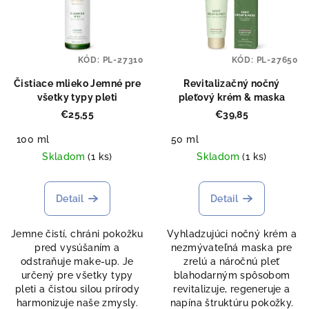
KÓD:
PL-27310
KÓD:
PL-27650
Čistiace mlieko Jemné pre
Revitalizačný nočný
všetky typy pleti
pleťový krém & maska
€25,55
€39,85
100 ml
50 ml
Skladom
(1 ks)
Skladom
(1 ks)
Detail
Detail
Jemne čistí, chráni pokožku
Vyhladzujúci nočný krém a
pred vysúšaním a
nezmývateľná maska ​​pre
odstraňuje make-up. Je
zrelú a náročnú pleť
určený pre všetky typy
blahodarným spôsobom
pleti a čistou silou prírody
revitalizuje, regeneruje a
harmonizuje naše zmysly.
napína štruktúru pokožky.