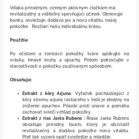
Vďaka prírodným, cenným aktívnym zložkám má
revitalizaťný a viditeľný spevňujúci účinok. Obnovuje
bunky, osviežuje, dodáva jas a novú vitalitu. našej
pokožke. Rozžiari našu individuálnu krásu.
Použitie
:
Po očistení a tonizácii pokožky tváre aplikujte na
vrásky, tmavé kruhy a opuchy. Potom pokračujte v
starostlivosti o pokožku zaužívaným spôsobom.
Obsahuje:
Extrakt z kôry Arjuna
: Výťažok pochádzajúci z
kôry stromu arjuna rastúceho v Indii je ideálny na
zníženie opuchov. Pôsobí proti únave a pomáha
zachovať svieži vzhľad pokožky.
Extrakt z rias Jania Rubens :
Riasa Jania Rubens
obsahuje prírodný taurín, ktorý je obzvlášť
revitalizačný a dodáva pokožke novú vitalitu.
Pleť tak vyzerá opäť sviežejšie a mladšie.