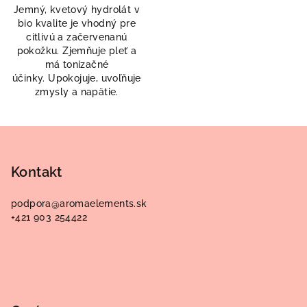
Jemný, kvetový hydrolát v
bio kvalite je vhodný pre
citlivú a začervenanú
pokožku. Zjemňuje pleť a
má tonizačné
účinky. Upokojuje, uvoľňuje
zmysly a napätie.
Z
á
p
Kontakt
ä
podpora
@
aromaelements.sk
t
+421 903 254422
i
e