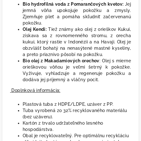
Bio hydrofilná voda z Pomarančových kvetov
:
Jej
jemná vôňa upokojuje pokožku a zmysly.
Zjemňuje pleť a pomáha skľudniť začervenanú
pokožku.
Olej Kendi:
Tiež známy ako olej z orieškov Kukui,
získava sa z rovnomenného stromu, z orecha
kukui, ktorý rastie v Indonézii a na Havaji. Olej je
obzvlášť bohatý na nenasýtené mastné kyseliny,
a preto priaznivo pôsobí na pokožku.
Bio olej z Makadamiových orechov
: Olej s mierne
orieškovou vôňou je veľmi šetrný k pokožke.
Vyživuje, vyhladzuje a regeneruje pokožku a
dodáva jej príjemný a vláčny pocit.
Doplnková informácia:
Plastová tuba z HDPE/LDPE, uzáver z PP.
Tuba vyrobená zo 32
%
recyklovaného materiálu
(bez uzáveru).
Kartón z trvalo udržateľného lesného
hospodárstva.
Obal je recyklovateľný. Pre optimálnu recykláciu