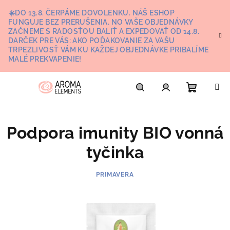
Prejsť
☀️DO 13.8. ČERPÁME DOVOLENKU. NÁŠ ESHOP
na
FUNGUJE BEZ PRERUŠENIA, NO VAŠE OBJEDNÁVKY
obsah
ZAČNEME S RADOSŤOU BALIŤ A EXPEDOVAŤ OD 14.8.
DARČEK PRE VÁS: AKO POĎAKOVANIE ZA VAŠU
TRPEZLIVOSŤ VÁM KU KAŽDEJ OBJEDNÁVKE PRIBALÍME
MALÉ PREKVAPENIE!
Nákupn
Hľadať
Prihlásenie
Podpora imunity BIO vonná
košík
tyčinka
PRIMAVERA