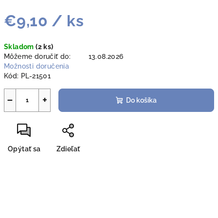
€9,10
/ ks
Jednotková
Skladom
(2 ks)
cena:
Môžeme doručiť do:
13.08.2026
Možnosti doručenia
Kód:
PL-21501
−
+
Do košíka
Opýtať sa
Zdieľať