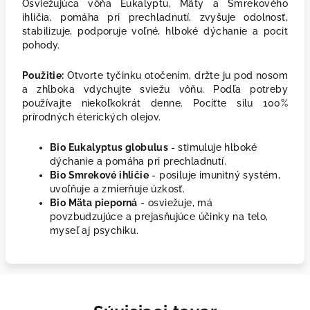
Osviežujúca vôňa Eukalyptu, Mäty a Smrekového
ihličia, pomáha pri prechladnutí, zvyšuje odolnosť,
stabilizuje, podporuje voľné, hlboké dýchanie a pocit
pohody.
Použitie:
Otvorte tyčinku otočením, držte ju pod nosom
a zhlboka vdychujte sviežu vôňu. Podľa potreby
používajte niekoľkokrát denne. Pocíťte silu 100%
prírodných éterických olejov.
Bio Eukalyptus globulus
- stimuluje hlboké
dýchanie a pomáha pri prechladnutí.
Bio Smrekové ihličie
- posiluje imunitný systém,
uvoľňuje a zmierňuje úzkosť.
Bio Mäta pieporná
- osviežuje, má
povzbudzujúce a prejasňujúce účinky na telo,
myseľ aj psychiku.