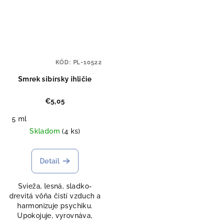
KÓD:
PL-10522
Smrek sibírsky ihličie
€5,05
5 ml
Skladom
(4 ks)
Detail
Svieža, lesná, sladko-
drevitá vôňa čistí vzduch a
harmonizuje psychiku.
Upokojuje, vyrovnáva,