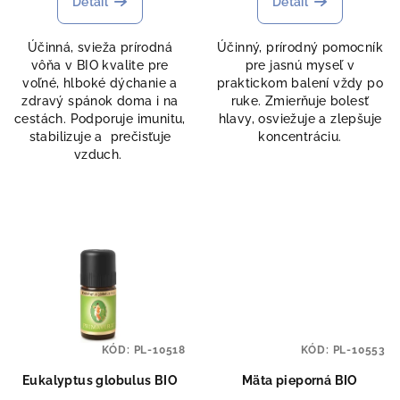
Detail
Detail
Účinná, svieža prírodná
Účinný, prírodný pomocník
vôňa v BIO kvalite pre
pre jasnú myseľ v
voľné, hlboké dýchanie a
praktickom balení vždy po
zdravý spánok doma i na
ruke. Zmierňuje bolesť
cestách. Podporuje imunitu,
hlavy, osviežuje a zlepšuje
stabilizuje a prečisťuje
koncentráciu.
vzduch.
KÓD:
PL-10518
KÓD:
PL-10553
Eukalyptus globulus BIO
Mäta pieporná BIO