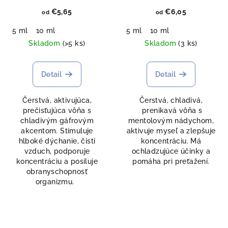
€5,65
€6,05
od
od
5 ml
10 ml
5 ml
10 ml
Skladom
(>5 ks)
Skladom
(3 ks)
Detail
Detail
Čerstvá, aktivujúca,
Čerstvá, chladivá,
prečisťujúca vôňa s
prenikavá vôňa s
chladivým gáfrovým
mentolovým nádychom,
akcentom. Stimuluje
aktivuje myseľ a zlepšuje
hlboké dýchanie, čistí
koncentráciu. Má
vzduch, podporuje
ochladzujúce účinky a
koncentráciu a posiluje
pomáha pri preťažení.
obranyschopnosť
organizmu.