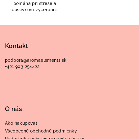
pomáha pri strese a
duševnom vyčerpaní.
Z
á
p
Kontakt
ä
podpora
@
aromaelements.sk
t
+421 903 254422
i
e
O nás
Ako nakupovať
Všeobecné obchodné podmienky
Podmienky ochrany osobných údajov