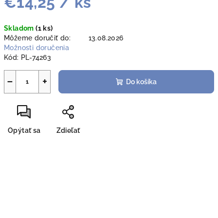
€14,25
/ ks
Jednotková
Skladom
(1 ks)
cena:
Môžeme doručiť do:
13.08.2026
Možnosti doručenia
Kód:
PL-74263
−
+
Do košíka
Opýtať sa
Zdieľať