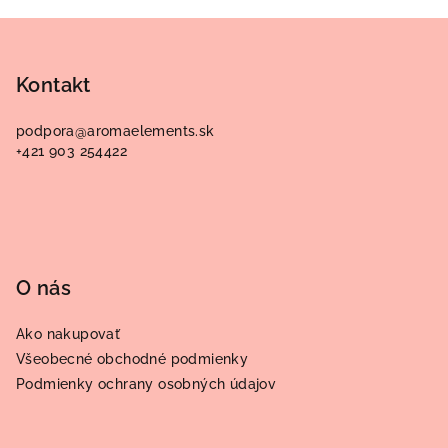
Z
á
p
Kontakt
ä
podpora
@
aromaelements.sk
t
+421 903 254422
i
e
O nás
Ako nakupovať
Všeobecné obchodné podmienky
Podmienky ochrany osobných údajov