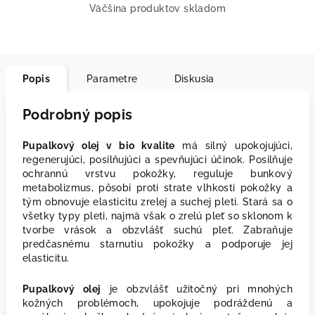
Väčšina produktov skladom
Popis
Parametre
Diskusia
Podrobný popis
Pupalkový olej v bio kvalite
má silný upokojujúci,
regenerujúci, posilňujúci a spevňujúci účinok. Posilňuje
ochrannú vrstvu pokožky, reguluje bunkový
metabolizmus, pôsobí proti strate vlhkosti pokožky a
tým obnovuje elasticitu zrelej a suchej pleti. Stará sa o
všetky typy pleti, najmä však o zrelú pleť so sklonom k
​​tvorbe vrások a obzvlášť suchú pleť. Zabraňuje
predčasnému starnutiu pokožky a podporuje jej
elasticitu.
Pupalkový olej
je obzvlášť užitočný pri mnohých
kožných problémoch, upokojuje podráždenú a