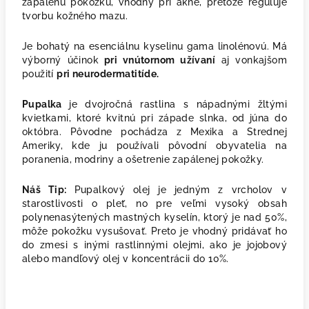
zapálenú pokožku, vhodný pri akné, pretože reguluje
tvorbu kožného mazu.
Je bohatý na esenciálnu kyselinu gama linolénovú. Má
výborný účinok
pri vnútornom užívaní
aj vonkajšom
použití
pri neurodermatitíde.
Pupalka
je dvojročná rastlina
s nápadnými žltými
kvietkami, ktoré kvitnú pri západe slnka, od júna do
októbra. Pôvodne pochádza z Mexika a Strednej
Ameriky, kde ju používali pôvodní obyvatelia na
poranenia, modriny a ošetrenie zapálenej pokožky.
Náš Tip:
Pupalkový olej je jedným z vrcholov v
starostlivosti o pleť, no pre veľmi vysoký obsah
polynenasýtených mastných kyselín, ktorý je nad 50%,
môže pokožku vysušovať. Preto je vhodný pridávať ho
do zmesi s inými rastlinnými olejmi, ako je jojobový
alebo mandľový olej v koncentrácii do 10%.