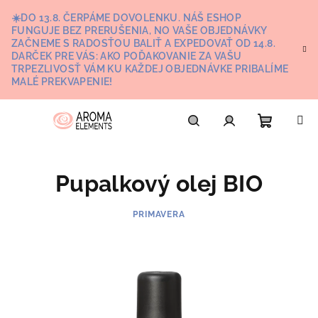
Prejsť
☀️DO 13.8. ČERPÁME DOVOLENKU. NÁŠ ESHOP
na
FUNGUJE BEZ PRERUŠENIA, NO VAŠE OBJEDNÁVKY
obsah
ZAČNEME S RADOSŤOU BALIŤ A EXPEDOVAŤ OD 14.8.
DARČEK PRE VÁS: AKO POĎAKOVANIE ZA VAŠU
TRPEZLIVOSŤ VÁM KU KAŽDEJ OBJEDNÁVKE PRIBALÍME
MALÉ PREKVAPENIE!
Nákupn
Hľadať
Prihlásenie
Pupalkový olej BIO
košík
PRIMAVERA