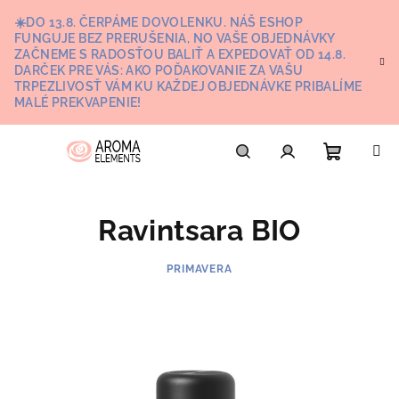
Prejsť
☀️DO 13.8. ČERPÁME DOVOLENKU. NÁŠ ESHOP
na
FUNGUJE BEZ PRERUŠENIA, NO VAŠE OBJEDNÁVKY
obsah
ZAČNEME S RADOSŤOU BALIŤ A EXPEDOVAŤ OD 14.8.
DARČEK PRE VÁS: AKO POĎAKOVANIE ZA VAŠU
TRPEZLIVOSŤ VÁM KU KAŽDEJ OBJEDNÁVKE PRIBALÍME
MALÉ PREKVAPENIE!
Nákupn
Hľadať
Prihlásenie
Ravintsara BIO
košík
PRIMAVERA