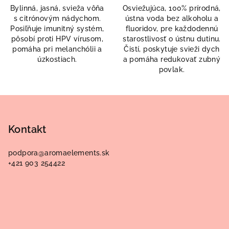
Bylinná, jasná, svieža vôňa
Osviežujúca, 100% prírodná,
s citrónovým nádychom.
ústna voda bez alkoholu a
Posiľňuje imunitný systém,
fluoridov, pre každodennú
pôsobí proti HPV vírusom,
starostlivosť o ústnu dutinu.
pomáha pri melanchólii a
Čistí, poskytuje svieži dych
úzkostiach.
a pomáha redukovať zubný
povlak.
Z
á
p
Kontakt
ä
podpora
@
aromaelements.sk
t
+421 903 254422
i
e