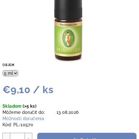
OBJEM
€9,10
/ ks
Jednotková
Skladom
(>5 ks)
cena:
Môžeme doručiť do:
13.08.2026
Možnosti doručenia
Kód:
PL-10570