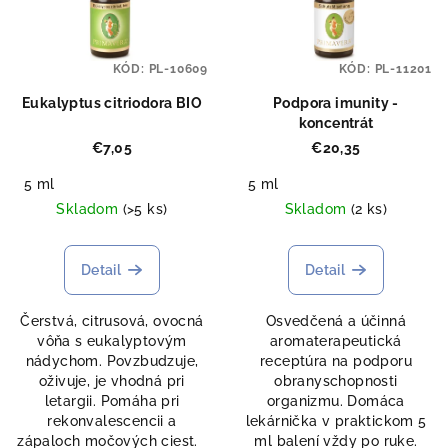
KÓD:
PL-10609
KÓD:
PL-11201
Eukalyptus citriodora BIO
Podpora imunity -
koncentrát
€7,05
€20,35
5 ml
5 ml
Skladom
(>5 ks)
Skladom
(2 ks)
Detail
Detail
Čerstvá, citrusová, ovocná
Osvedčená a účinná
vôňa s eukalyptovým
aromaterapeutická
nádychom. Povzbudzuje,
receptúra na podporu
oživuje, je vhodná pri
obranyschopnosti
letargii. Pomáha pri
organizmu. Domáca
rekonvalescencii a
lekárnička v praktickom 5
zápaloch močových ciest.
ml balení vždy po ruke.