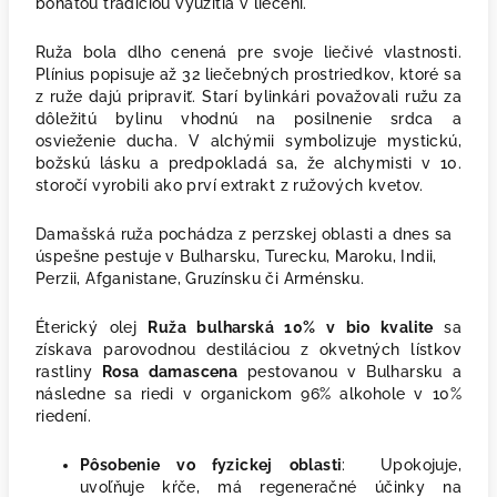
bohatou tradíciou využitia v liečení.
Ruža bola dlho cenená pre svoje liečivé vlastnosti.
Plínius popisuje až 32 liečebných prostriedkov, ktoré sa
z ruže dajú pripraviť. Starí bylinkári považovali ružu za
dôležitú bylinu vhodnú na posilnenie srdca a
osvieženie ducha. V alchýmii symbolizuje mystickú,
božskú lásku a predpokladá sa, že alchymisti v 10.
storočí vyrobili ako prví extrakt z ružových kvetov.
Damašská ruža pochádza z perzskej oblasti a dnes sa
úspešne pestuje v Bulharsku, Turecku, Maroku, Indii,
Perzii, Afganistane, Gruzínsku či Arménsku.
Éterický olej
Ruža bulharská 10% v bio kvalite
sa
získava parovodnou destiláciou z okvetných lístkov
rastliny
Rosa damascena
pestovanou v Bulharsku a
následne sa riedi v organickom 96% alkohole v 10%
riedení.
Pôsobenie vo fyzickej oblasti
: Upokojuje,
uvoľňuje kŕče, má regeneračné účinky na