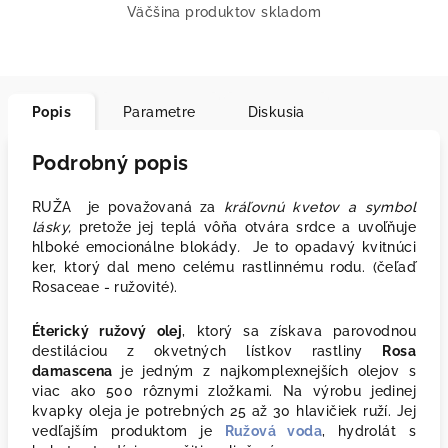
Väčšina produktov skladom
Popis
Parametre
Diskusia
Podrobný popis
RUŽA je považovaná
za
kráľovnú kvetov a symbol
lásky,
pretože jej teplá vôňa otvára srdce a uvoľňuje
hlboké emocionálne blokády
.
Je to opadavý kvitnúci
ker, ktorý dal meno celému rastlinnému rodu. (čeľaď
Rosaceae - ružovité).
Éterický ružový olej
, ktorý sa získava parovodnou
destiláciou z okvetných lístkov rastliny
Rosa
damascena
je jedným z najkomplexnejších olejov s
viac ako 500 rôznymi zložkami. Na výrobu jedinej
kvapky oleja je potrebných 25 až 30 hlavičiek ruží. Jej
vedľajším produktom je
Ružová voda
, hydrolát s