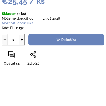
€25,45
/ ks
Jednotková
Skladom
(3 ks)
cena:
Môžeme doručiť do:
13.08.2026
Možnosti doručenia
Kód:
PL-11138
−
+
Do košíka
Opýtať sa
Zdieľať