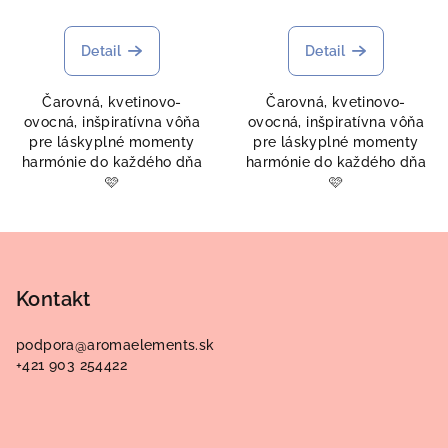
Detail
Detail
Čarovná, kvetinovo-
Čarovná, kvetinovo-
ovocná, inšpiratívna vôňa
ovocná, inšpiratívna vôňa
pre láskyplné momenty
pre láskyplné momenty
harmónie do každého dňa
harmónie do každého dňa
🩷
🩷
Z
á
p
Kontakt
ä
podpora
@
aromaelements.sk
t
+421 903 254422
i
e