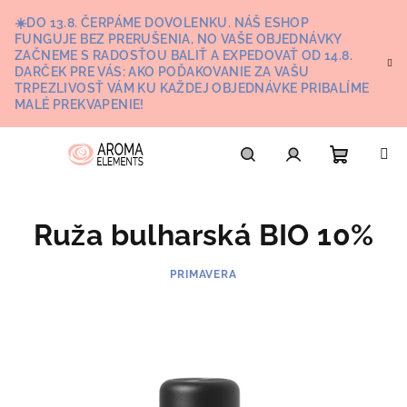
Prejsť
☀️DO 13.8. ČERPÁME DOVOLENKU. NÁŠ ESHOP
na
FUNGUJE BEZ PRERUŠENIA, NO VAŠE OBJEDNÁVKY
obsah
ZAČNEME S RADOSŤOU BALIŤ A EXPEDOVAŤ OD 14.8.
DARČEK PRE VÁS: AKO POĎAKOVANIE ZA VAŠU
TRPEZLIVOSŤ VÁM KU KAŽDEJ OBJEDNÁVKE PRIBALÍME
MALÉ PREKVAPENIE!
Nákupn
Hľadať
Prihlásenie
Ruža bulharská BIO 10%
košík
PRIMAVERA