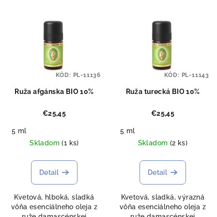
KÓD:
PL-11136
KÓD:
PL-11143
Ruža afgánska BIO 10%
Ruža turecká BIO 10%
€25,45
€25,45
5 ml
5 ml
Skladom
(1 ks)
Skladom
(2 ks)
Detail
Detail
Kvetová, hlboká, sladká
Kvetová, sladká, výrazná
vôňa esenciálneho oleja z
vôňa esenciálneho oleja z
ruže damascénskej
ruže damascénskej