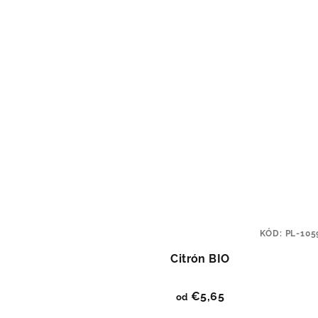
KÓD:
PL-105
Citrón BIO
€5,65
od