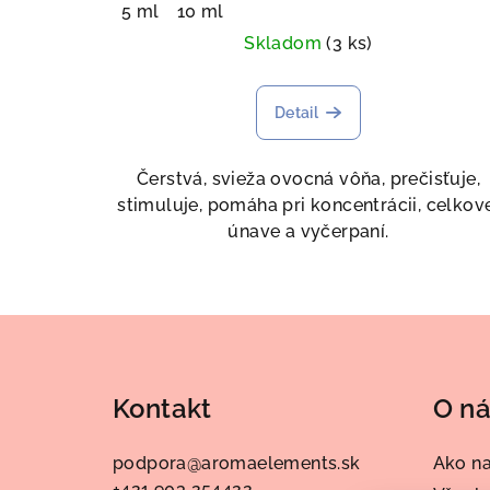
5 ml
10 ml
Skladom
(3 ks)
Detail
Čerstvá, svieža ovocná vôňa, prečisťuje,
stimuluje, pomáha pri koncentrácii, celkov
únave a vyčerpaní.
Z
á
Kontakt
O n
p
ä
podpora
@
aromaelements.sk
Ako n
+421 903 254422