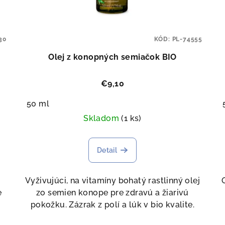
30
KÓD:
PL-74555
Olej z konopných semiačok BIO
€9,10
50 ml
Skladom
(1 ks)
Detail
Vyživujúci, na vitamíny bohatý rastlinný olej
e
zo semien konope pre zdravú a žiarivú
pokožku. Zázrak z polí a lúk v bio kvalite.