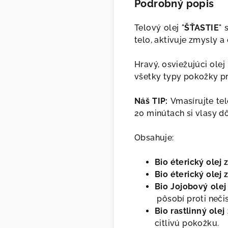
Podrobný popis
Telový olej "
ŠŤASTIE
" 
telo, aktivuje zmysly 
Hravý, osviežujúci olej
všetky typy pokožky pr
Náš TIP:
Vmasírujte tel
20 minútach si vlasy d
Obsahuje:
Bio éterický olej 
Bio éterický olej 
Bio Jojobový olej
pôsobí proti neči
Bio rastlinný ole
citlivú pokožku.