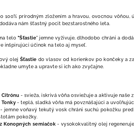
so 100% prírodným zložením a hravou, ovocnou vôňou, ú
a dodáva nám šťastný pocit bezstarostného leta.
 na telo
"Šťastie
" jemne vyživuje, dlhodobo chráni a dodá
e inšpirujúci účinok na telo aj myseľ.
ový olej
Šťastie
do vlasov od korienkov po končeky a zab
ôkladne umyte a upravte si ich ako zvyčajne.
z Citrónu
- svieža, iskrivá vôňa osviežuje a aktivuje naše 
z Tonky
- teplá, sladká vôňa má povznášajúci a uvoľňujúc
- jemne voňavý tekutý vosk chráni suchú pokožku pred s
stotám pokožky.
j z Konopných semiačok
- vysokokvalitný olej regeneruj