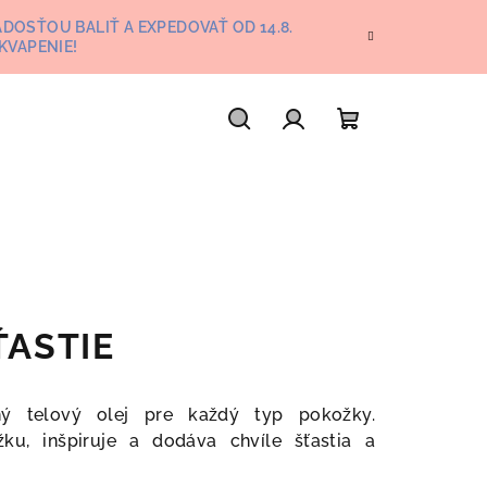
DOSŤOU BALIŤ A EXPEDOVAŤ OD 14.8.
KVAPENIE!
Hľadať
Prihlásenie
Nákupný
košík
ŠŤASTIE
dný telový olej pre každý typ pokožky.
žku, inšpiruje a dodáva chvíle šťastia a