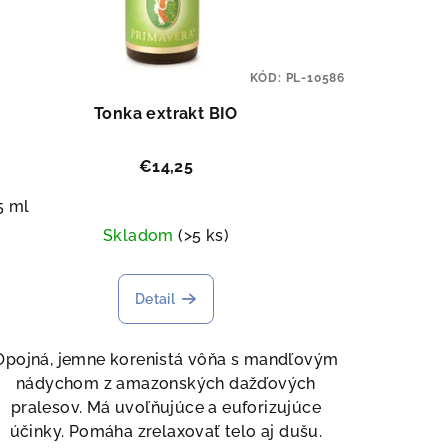
KÓD:
PL-10586
Tonka extrakt BIO
€14,25
5 ml
Skladom
(>5 ks)
Detail
Opojná, jemne korenistá vôňa s mandľovým
nádychom z amazonských dažďových
pralesov. Má uvoľňujúce a euforizujúce
účinky. Pomáha zrelaxovať telo aj dušu.