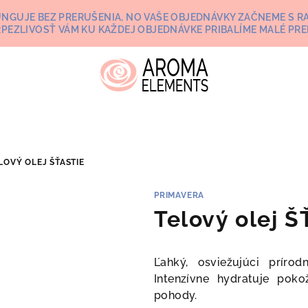
UNGUJE BEZ PRERUŠENIA, NO VAŠE OBJEDNÁVKY ZAČNEME S RA
RPEZLIVOSŤ VÁM KU KAŽDEJ OBJEDNÁVKE PRIBALÍME MALÉ PRE
LOVÝ OLEJ ŠŤASTIE
PRIMAVERA
Telový olej 
Ľahký, osviežujúci príro
Intenzívne hydratuje poko
pohody.