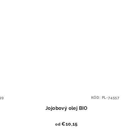
99
KÓD:
PL-74557
Jojobový olej BIO
€10,15
od