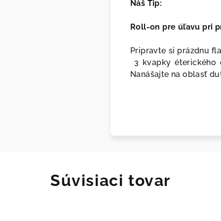
Náš Tip:
Roll-on pre úľavu pri 
Pripravte si prázdnu f
3 kvapky éterického 
N
anášajte na oblasť dut
Súvisiaci tovar