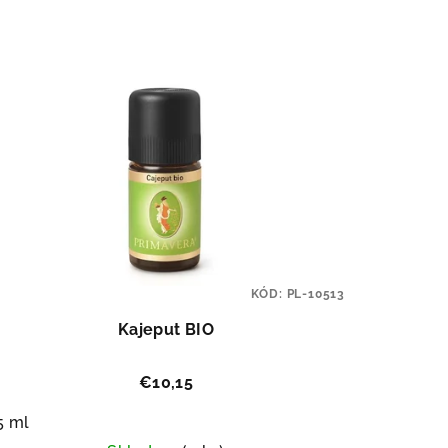
KÓD:
PL-10513
Kajeput BIO
€10,15
5 ml