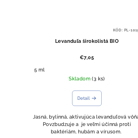
KÓD:
PL-101
Levanduľa širokolistá BIO
€7,05
5 ml
Skladom
(3 ks)
Detail
Jasná, bylinná, aktivujúca levanduľová vôň
Povzbudzuje a je veľmi účinná proti
baktériám, hubám a vírusom.