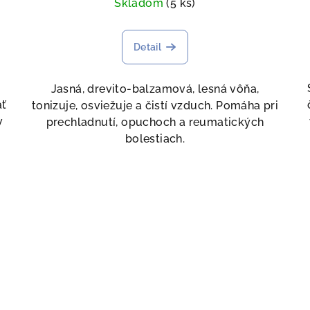
Skladom
(5 ks)
Detail
Jasná, drevito-balzamová, lesná vôňa,
ať
tonizuje, osviežuje a čistí vzduch. Pomáha pri
v
prechladnutí, opuchoch a reumatických
bolestiach.