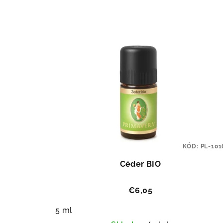
KÓD:
PL-101
Céder BIO
€6,05
5 ml