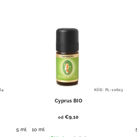
64
KÓD:
PL-10603
Cyprus BIO
€9,10
od
5 ml
10 ml