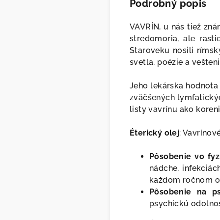
Podrobný popis
VAVRÍN, u nás tiež zná
stredomoria, ale rast
Staroveku nosili rímsk
svetla, poézie a vešteni
Jeho lekárska hodnota 
zväčšených lymfatickýc
listy vavrínu ako koreni
Éterický olej
: Vavrínov
Pôsobenie vo fyzi
nádche, infekciác
každom ročnom o
Pôsobenie na p
psychickú odolno