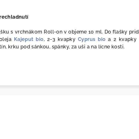
prechladnutí
lašku s vrchnákom Roll-on v objeme 10 ml. Do flašky pri
oleja
Kajeput bio
, 2-3 kvapky
Cyprus bio
a 2 kvapky
ín, krku pod sánkou, spánky, za uši a na lícne kosti.