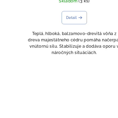
Skladom
(3 ks)
Detail
Teplá, hlboká, balzamovo-drevitá vôňa z
dreva majestátneho cédru pomáha načerp
vnútornú silu. Stabilizuje a dodáva oporu 
náročných situáciách.