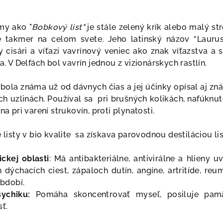
my ako "
Bobkový list"
je stále zelený krík alebo malý s
ie takmer na celom svete. Jeho latinský názov “
Laurus
y cisári a víťazi vavrínový veniec ako znak víťazstva a 
a. V Delfách bol vavrín jednou z vizionárskych rastlín.
bola známa už od dávnych čias a jej účinky opísal aj zná
h uzlinách. Používal sa pri brušných kolikách, nafúknu
na pri varení strukovín, proti plynatosti.
é listy v bio kvalite sa získava parovodnou destiláciou l
ckej oblasti
: Má a
ntibakteriálne, antivirálne a hlieny 
h dýchacích ciest, zápaloch dutín, angíne, artritíde, r
bdobí.
sychiku:
Pomáha skoncentrovať myseľ, posiluje pam
sť.