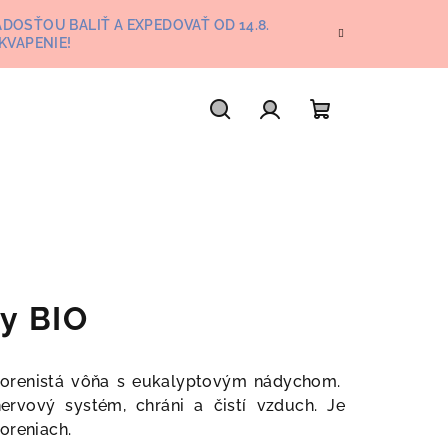
DOSŤOU BALIŤ A EXPEDOVAŤ OD 14.8.
KVAPENIE!
Hľadať
Prihlásenie
Nákupný
košík
ty BIO
e korenistá vôňa s eukalyptovým nádychom.
 nervový systém, chráni a čistí vzduch. Je
oreniach.