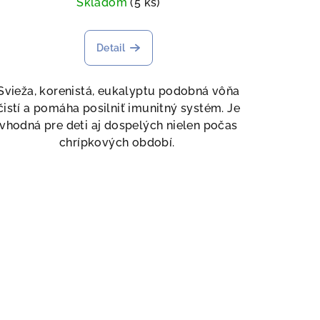
Skladom
(5 ks)
Detail
Svieža, korenistá, eukalyptu podobná vôňa
čistí a pomáha posilniť imunitný systém. Je
vhodná pre deti aj dospelých nielen počas
chrípkových období.