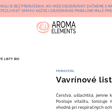
UNGUJE BEZ PRERUŠENIA, NO VAŠE OBJEDNÁVKY ZAČNEME S RA
RPEZLIVOSŤ VÁM KU KAŽDEJ OBJEDNÁVKE PRIBALÍME MALÉ PRE
É LISTY BIO
PRIMAVERA
Vavrínové lis
Čerstvá, ušľachtilá, jemn
Posiluje vitalitu, tonizuje
vhodná pri respiračných och