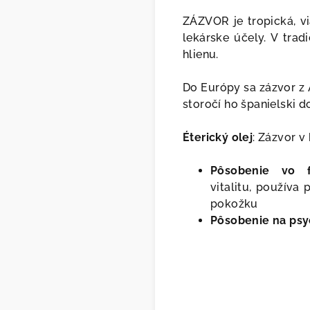
ZÁZVOR je tropická, vi
lekárske účely. V trad
hlienu.
Do Európy sa zázvor z Á
storočí ho španielski d
Éterický olej
: Zázvor v
Pôsobenie vo fy
vitalitu,
používa
p
pokožku
Pôsobenie na psy