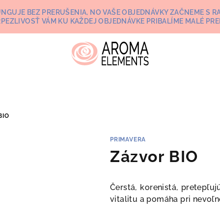
UNGUJE BEZ PRERUŠENIA, NO VAŠE OBJEDNÁVKY ZAČNEME S RA
RPEZLIVOSŤ VÁM KU KAŽDEJ OBJEDNÁVKE PRIBALÍME MALÉ PRE
BIO
PRIMAVERA
Zázvor BIO
Čerstá, korenistá, pretepľ
vitalitu a pomáha pri nevoľno