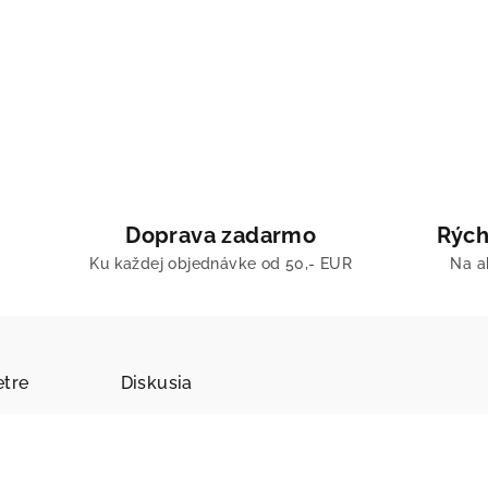
Doprava zadarmo
Rých
Ku každej objednávke od 50,- EUR
Na a
tre
Diskusia