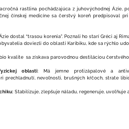
acročná rastlina pochádzajúca z juhovýchodnej Ázie, p
ičnej čínskej medicíne sa čerstvý koreň predpisoval pr
zie dostal “trasou korenia”. Poznali ho starí Gréci aj Rim
obyvatelia doviezli do oblasti Karibiku, kde sa rýchlo ud
 bio kvalite sa získava parovodnou destiláciou čerstvého
zickej oblasti
:
Má jemne protizápalové a antivi
ri prechladnutí, nevoľnosti, brušných kŕčoch, strate lib
chiku:
Stabilizuje, zlepšuje náladu, regeneruje, uvoľňuje 