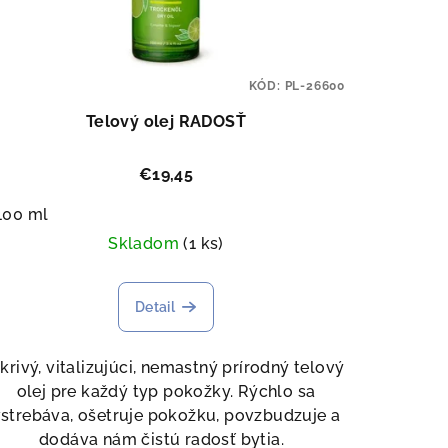
KÓD:
PL-26600
Telový olej RADOSŤ
€19,45
100 ml
Skladom
(1 ks)
Detail
skrivý, vitalizujúci, nemastný prírodný telový
olej pre každý typ pokožky. Rýchlo sa
strebáva, ošetruje pokožku, povzbudzuje a
dodáva nám čistú radosť bytia.