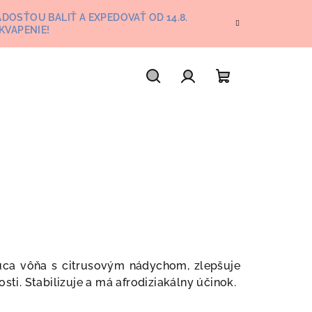
DOSŤOU BALIŤ A EXPEDOVAŤ OD 14.8.
KVAPENIE!
Hľadať
Prihlásenie
Nákupný
košík
ujúca vôňa s citrusovým nádychom, zlepšuje
sti. Stabilizuje a má afrodiziakálny účinok.