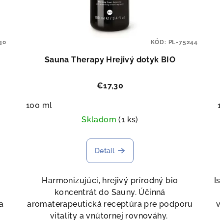
30
KÓD:
PL-75244
Sauna Therapy Hrejivý dotyk BIO
€17,30
100 ml
Skladom
(1 ks)
Detail
Harmonizujúci, hrejivý prírodný bio
I
koncentrát do Sauny. Účinná
a
aromaterapeutická receptúra pre podporu
v
vitality a vnútornej rovnováhy.