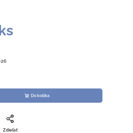
ks
026
Do košíka
Zdieľať