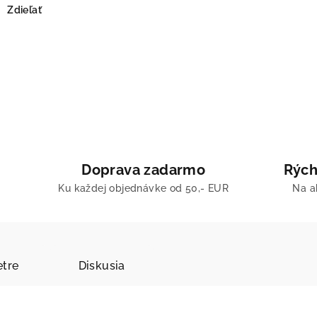
Zdieľať
Doprava zadarmo
Rých
Ku každej objednávke od 50,- EUR
Na a
tre
Diskusia