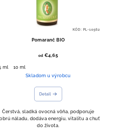
KÓD:
PL-10562
Pomaranč BIO
€4,65
od
5 ml
10 ml
Skladom u výrobcu
Detail
Čerstvá, sladká ovocná vôňa, podporuje
obrú náladu, dodáva energiu, vitalitu a chuť
do života.