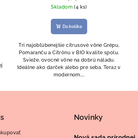
Skladom
(4 ks)
Do košíka
Tri najobľúbenejšie citrusové vône Grépu,
Pomaranču a Citrónu v BIO kvalite spolu.
Svieže, ovocné vône na dobrú náladu.
ej
Ideálne ako darček alebo pre seba. Teraz v
modernom,...
ás
Novinky
akupovať
Nová sada prírodnej