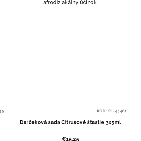
afrodiziakálny účinok.
99
KÓD:
PL-44481
Darčeková sada Citrusové šťastie 3x5ml
€15,25