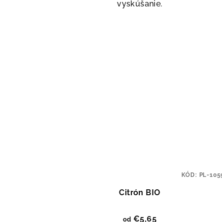
vyskúšanie.
KÓD:
PL-105
Citrón BIO
€5,65
od