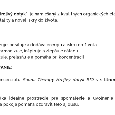
Hrejivý dotyk"
je namiešaný z kvalitných organických éte
tality a novej iskry do života.
izuje, posiluje a dodáva energiu a iskru do života
rmonizuje, inšpiruje a zlepšuje náladu
žuje, prejasňuje a pomáha pri koncentrácii
ANIE:
ncentrátu
Sauna Therapy Hrejivý dotyk BIO
s
1 litro
úka ideálne prostredie pre spomalenie a uvoľneni
a pokoja pomáha ozdraviť telo aj dušu.