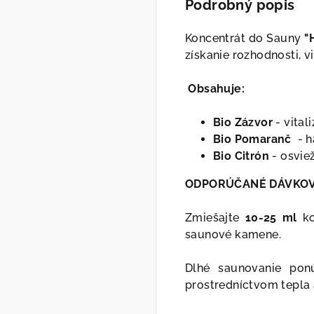
Podrobný popis
Koncentrát do Sauny
"
získanie rozhodnosti, vi
Obsahuje:
Bio Zázvor
- vital
Bio Pomaranč
- ha
Bio Citrón
- osvie
ODPORÚČANÉ DÁVKOV
Zmiešajte
10-25 ml
ko
saunové kamene.
Dlhé saunovanie pon
prostredníctvom tepla 