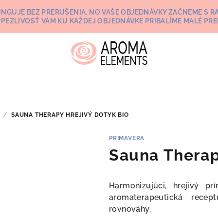
UNGUJE BEZ PRERUŠENIA, NO VAŠE OBJEDNÁVKY ZAČNEME S RA
RPEZLIVOSŤ VÁM KU KAŽDEJ OBJEDNÁVKE PRIBALÍME MALÉ PRE
/
SAUNA THERAPY HREJIVÝ DOTYK BIO
PRIMAVERA
Sauna Therap
Harmonizujúci, hrejivý p
aromaterapeutická recep
rovnováhy.