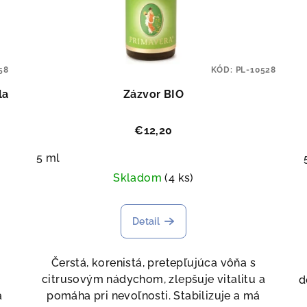
58
KÓD:
PL-10528
la
Zázvor BIO
€12,20
5 ml
Skladom
(4 ks)
Detail
Čerstá, korenistá, pretepľujúca vôňa s
j
citrusovým nádychom, zlepšuje vitalitu a
d
a
pomáha pri nevoľnosti. Stabilizuje a má