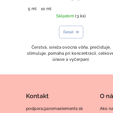
5 ml
10 ml
Skladom
(3 ks)
Detail
Čerstvá, svieža ovocná vôňa, prečisťuje,
stimuluje, pomáha pri koncentrácii, celkov
únave a vyčerpaní.
Z
á
Kontakt
O n
p
ä
podpora
@
aromaelements.sk
Ako n