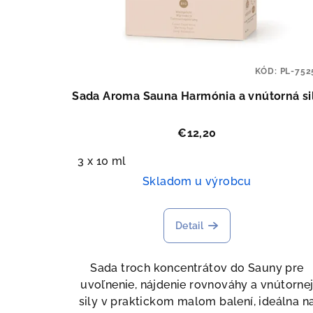
KÓD:
PL-752
Sada Aroma Sauna Harmónia a vnútorná si
€12,20
3 x 10 ml
Skladom u výrobcu
Detail
Sada troch koncentrátov do Sauny pre
uvoľnenie, nájdenie rovnováhy a vnútorne
sily v praktickom malom balení, ideálna n