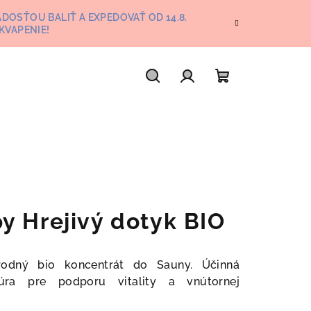
DOSŤOU BALIŤ A EXPEDOVAŤ OD 14.8.
KVAPENIE!
Hľadať
Prihlásenie
Nákupný
košík
y Hrejivý dotyk BIO
rírodný bio koncentrát do Sauny. Účinná
túra pre podporu vitality a vnútornej